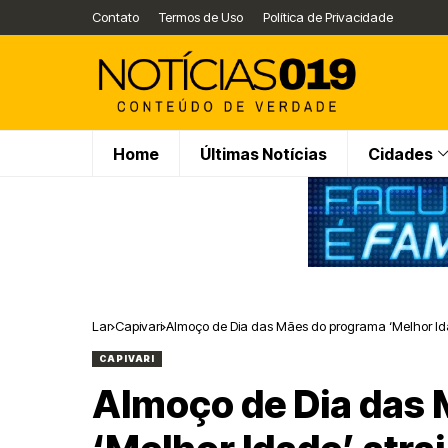
Contato
Termos de Uso
Política de Privacidade
Home
Últimas Notícias
Cidades
Lar
Capivari
Almoço de Dia das Mães do programa ‘Melhor Ida
CAPIVARI
Almoço de Dia das