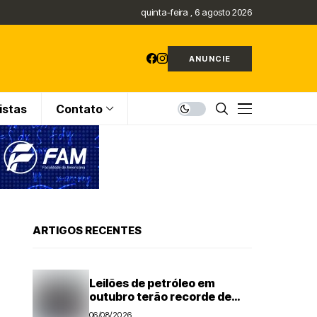
quinta-feira , 6 agosto 2026
ANUNCIE
istas
Contato
ARTIGOS RECENTES
Leilões de petróleo em
outubro terão recorde de
áreas em disputa
06/08/2026