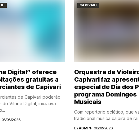
ARI
CAPIVARI
ne Digital” oferece
Orquestra de Violeir
itações gratuitas a
Capivari faz apresen
ciantes de Capivari
especial de Dia dos P
programa Domingos
ciantes de Capivari poderão
Musicais
 do Vitrine Digital, iniciativa
...
Com repertório eclético, que v
tradicional música caipira de raiz
06/08/2026
BY
ADMIN
06/08/2026