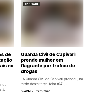
CAPIVARI
os de
Guarda Civil de Capivari
tação
prende mulher em
ais no
flagrante por tráfico de
drogas
A Guarda Civil de Capivari prendeu, na
tarde desta terça-feira (04),...
ai da
 à...
BY
ADMIN
05/08/2026