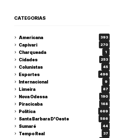
CATEGORIAS
Americana
393
Capivari
270
Charqueada
1
Cidades
253
Colunistas
45
Esportes
496
Internacional
9
Limeira
87
Nova Odessa
190
Piracicaba
168
Política
669
Santa Barbara D'Oeste
586
Sumaré
44
Tempo Real
37