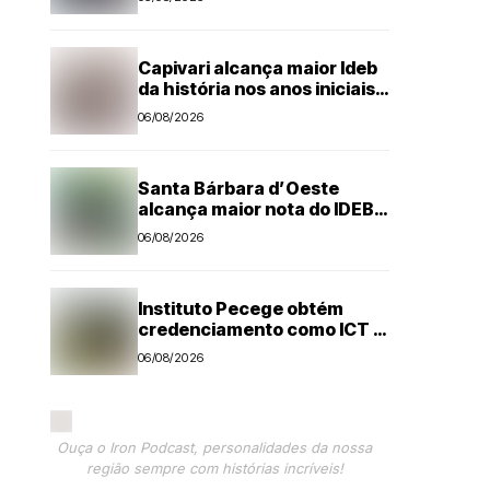
Capivari alcança maior Ideb
da história nos anos iniciais;
todas as escolas avançam
06/08/2026
Santa Bárbara d’Oeste
alcança maior nota do IDEB
no período pós-pandemia
06/08/2026
Instituto Pecege obtém
credenciamento como ICT e
amplia atuação em pesquisa
06/08/2026
e desenvolvimento
tecnológico
Ouça o Iron Podcast, personalidades da nossa
região sempre com histórias incríveis!