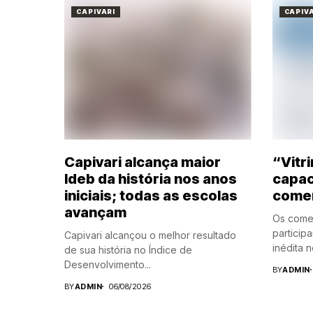
CAPIVARI
CAPIV
Capivari alcança maior
“Vitri
Ideb da história nos anos
capac
iniciais; todas as escolas
comer
avançam
Os comer
participar
Capivari alcançou o melhor resultado
inédita no
de sua história no Índice de
Desenvolvimento...
BY
ADMIN
BY
ADMIN
06/08/2026