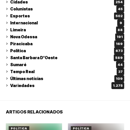
Cidades
254
Colunistas
45
Esportes
502
Internacional
9
Limeira
88
Nova Odessa
191
Piracicaba
169
Política
673
Santa Barbara D'Oeste
589
Sumaré
44
Tempo Real
37
Últimas notícias
109
Variedades
1.275
ARTIGOS RELACIONADOS
POLÍTICA
POLÍTICA