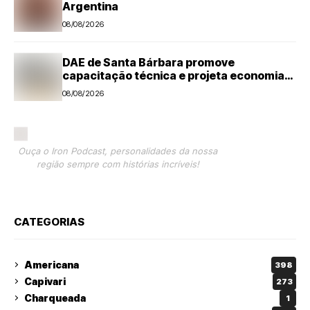
Argentina
08/08/2026
DAE de Santa Bárbara promove
capacitação técnica e projeta economia
anual de mais de R$ 300 mil com eficiência
08/08/2026
energética
Ouça o Iron Podcast, personalidades da nossa
região sempre com histórias incríveis!
CATEGORIAS
Americana
398
Capivari
273
Charqueada
1