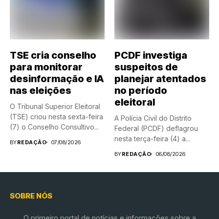
TSE cria conselho
PCDF investiga
para monitorar
suspeitos de
desinformação e IA
planejar atentados
nas eleições
no período
eleitoral
O Tribunal Superior Eleitoral
(TSE) criou nesta sexta-feira
A Polícia Civil do Distrito
(7) o Conselho Consultivo...
Federal (PCDF) deflagrou
nesta terça-feira (4) a...
BY
REDAÇÃO
07/08/2026
BY
REDAÇÃO
06/08/2026
SOBRE NÓS
O primeiro portal de notícias e informações sobre a