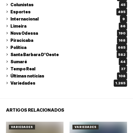
Colunistas
45
Esportes
495
Internacional
9
Limeira
86
Nova Odessa
190
Piracicaba
168
Política
665
Santa Barbara D'Oeste
582
Sumaré
44
Tempo Real
37
Últimas notícias
108
Variedades
1.265
ARTIGOS RELACIONADOS
VARIEDADES
VARIEDADES