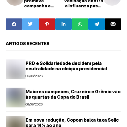
promove
vacinação contra
campanha e
a Influenza passa
reforça o cuidado
a atender público
com as pessoas
em geral a partir
no ambiente de
desta segunda-
trabalho
feira
ARTIGOS RECENTES
PRD e Solidariedade decidem pela
neutralidade na eleição presidencial
06/08/2026
Maiores campeões, Cruzeiro e Grêmio vão
às quartas da Copa do Brasil
06/08/2026
Em nova redução, Copom baixa taxa Selic
para 14% ao ano