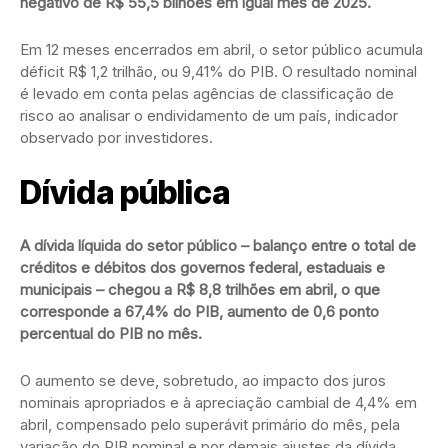
negativo de R$ 55,5 bilhões em igual mês de 2025.
Em 12 meses encerrados em abril, o setor público acumula
déficit R$ 1,2 trilhão, ou 9,41% do PIB. O resultado nominal
é levado em conta pelas agências de classificação de
risco ao analisar o endividamento de um país, indicador
observado por investidores.
Dívida pública
A dívida líquida do setor público – balanço entre o total de
créditos e débitos dos governos federal, estaduais e
municipais – chegou a R$ 8,8 trilhões em abril, o que
corresponde a 67,4% do PIB, aumento de 0,6 ponto
percentual do PIB no mês.
O aumento se deve, sobretudo, ao impacto dos juros
nominais apropriados e à apreciação cambial de 4,4% em
abril, compensado pelo superávit primário do mês, pela
variação do PIB nominal e por demais ajustes da dívida