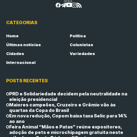
aqui.
CATEGORIAS
Home
Política
Últimas notícias
Colunistas
Cidades
Variedades
Internacional
POSTS RECENTES
PRD e Solidariedade decidem pela neutralidade na
eleição presidencial
Maiores campeões, Cruzeiro e Grêmio vão às
quartas da Copa do Brasil
Em nova redução, Copom baixa taxa Selic para 14%
ao ano
Feira Animal “Mãos e Patas” reúne expositores,
adoção de pets e microchipagem gratuita neste