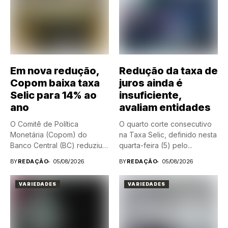
Em nova redução,
Redução da taxa de
Copom baixa taxa
juros ainda é
Selic para 14% ao
insuficiente,
ano
avaliam entidades
O Comitê de Política
O quarto corte consecutivo
Monetária (Copom) do
na Taxa Selic, definido nesta
Banco Central (BC) reduziu
quarta-feira (5) pelo...
nesta...
BY
REDAÇÃO
05/08/2026
BY
REDAÇÃO
05/08/2026
VARIEDADES
VARIEDADES