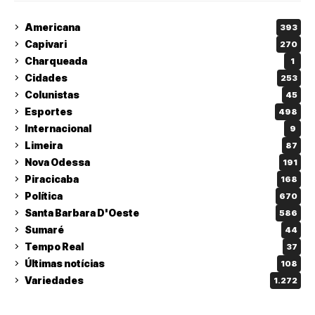
Americana
393
Capivari
270
Charqueada
1
Cidades
253
Colunistas
45
Esportes
498
Internacional
9
Limeira
87
Nova Odessa
191
Piracicaba
168
Política
670
Santa Barbara D'Oeste
586
Sumaré
44
Tempo Real
37
Últimas notícias
108
Variedades
1.272