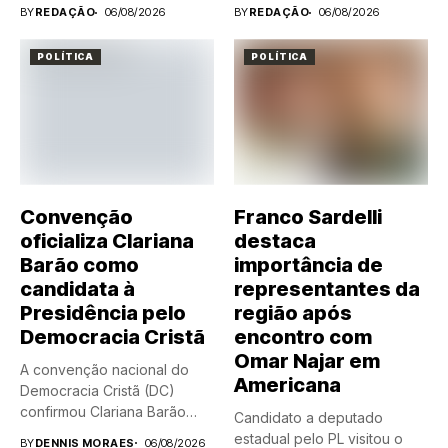
Inácio Lula...
BY
REDAÇÃO
06/08/2026
BY
REDAÇÃO
06/08/2026
POLÍTICA
POLÍTICA
Convenção
Franco Sardelli
oficializa Clariana
destaca
Barão como
importância de
candidata à
representantes da
Presidência pelo
região após
Democracia Cristã
encontro com
Omar Najar em
A convenção nacional do
Americana
Democracia Cristã (DC)
confirmou Clariana Barão
Candidato a deputado
como candidata...
estadual pelo PL visitou o
BY
DENNIS MORAES
06/08/2026