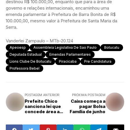
destinou R$ 100.000,00, enquanto que para a área de
governo e relações internacionais, encaminhou uma
emenda parlamentar à Prefeitura de Barra Bonita de R$
100.000,00, mesmo valor à Prefeitura de Santa Maria da
Serra.
Vanderlei Zampaulo – MTb-20.124
Apeoesp
Assembleia Legislativa De Sao Paulo
Botucatu
Deputada Estadual
Emendas Parlamentares
Lions Clube De Botucatu
Piracicaba
Pre Candidatura
Professora Bebel
POSTAGEM ANTERIOR
PRÓXIMA POSTAGEM
Prefeito Chico
Caixa começa a
sanciona lei que
pagar Bolsa
concede área ao
Família de junho
Instituto Pernas
da Alegria