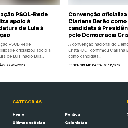
ração PSOL-Rede
Convenção oficializa
liza apoio à
Clariana Barão como
datura de Lula à
candidata à Presidên
ição
pelo Democracia Cri
ação PSOL-Rede
A convenção nacional do Demo
bilidade oficializou apoio à
Cristã (DC) confirmou Clariana 
ra de Luiz Inácio Lula...
como candidata...
ÃO
06/08/2026
BY
DENNIS MORAES
06/08/2026
CATEGORIAS
Home
Política
Últimas notícias
Colunistas