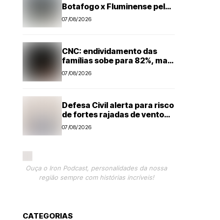
Botafogo x Fluminense pelo
Brasileirão Feminino
07/08/2026
CNC: endividamento das
famílias sobe para 82%, mas
inadimplência cai
07/08/2026
Defesa Civil alerta para risco
de fortes rajadas de vento
na região de Campinas até
07/08/2026
sábado (8)
Ouça o Iron Podcast, personalidades da nossa
região sempre com histórias incríveis!
CATEGORIAS