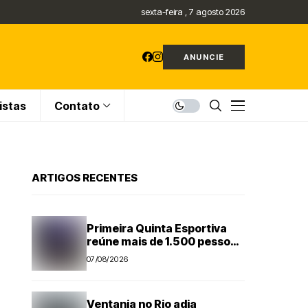
sexta-feira , 7 agosto 2026
ANUNCIE
istas
Contato
ARTIGOS RECENTES
Primeira Quinta Esportiva
reúne mais de 1.500 pessoas
em noite histórica para
07/08/2026
Capivari
Ventania no Rio adia