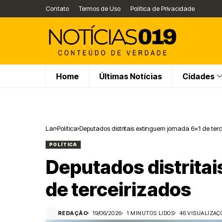
Contato
Termos de Uso
Política de Privacidade
Home
Últimas Notícias
Cidades
Lar
Política
Deputados distritais extinguem jornada 6×1 de terc
POLÍTICA
Deputados distrita
de terceirizados
REDAÇÃO
19/06/2026
1 MINUTOS LIDOS
46 VISUALIZAÇ