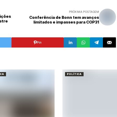
PRÓXIMA POSTAGEM
rições
Conferência de Bonn tem avanços
stre
limitados e impasses para COP31
Pin
ICA
POLÍTICA