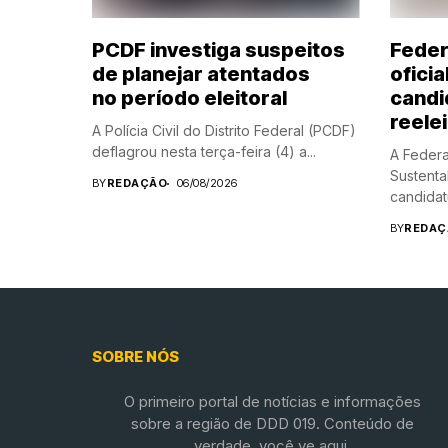
PCDF investiga suspeitos
Fede
de planejar atentados
oficia
no período eleitoral
candi
reele
A Polícia Civil do Distrito Federal (PCDF)
deflagrou nesta terça-feira (4) a...
A Feder
Sustenta
BY
REDAÇÃO
06/08/2026
candidatu
BY
REDAÇ
SOBRE NÓS
O primeiro portal de notícias e informações
sobre a região de DDD 019. Conteúdo de
verdade, você ve aqui.