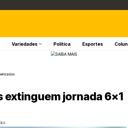
Variedades
Política
Esportes
Colun
eirizados
is extinguem jornada 6×1
ÕES