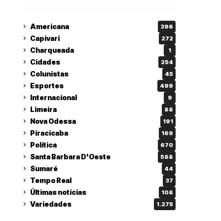
Americana
396
Capivari
272
Charqueada
1
Cidades
254
Colunistas
45
Esportes
499
Internacional
9
Limeira
88
Nova Odessa
191
Piracicaba
169
Política
670
Santa Barbara D'Oeste
588
Sumaré
44
Tempo Real
37
Últimas notícias
108
Variedades
1.275