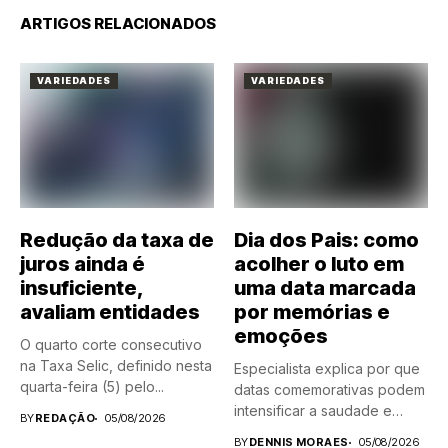
ARTIGOS RELACIONADOS
VARIEDADES
VARIEDADES
Redução da taxa de
Dia dos Pais: como
juros ainda é
acolher o luto em
insuficiente,
uma data marcada
avaliam entidades
por memórias e
emoções
O quarto corte consecutivo
na Taxa Selic, definido nesta
Especialista explica por que
quarta-feira (5) pelo...
datas comemorativas podem
intensificar a saudade e
BY
REDAÇÃO
05/08/2026
compartilha...
BY
DENNIS MORAES
05/08/2026