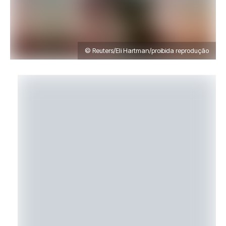
© Reuters/Eli Hartman/proibida reprodução