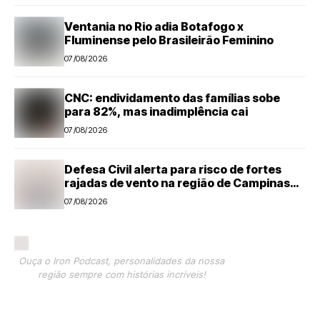
Ventania no Rio adia Botafogo x
Fluminense pelo Brasileirão Feminino
07/08/2026
CNC: endividamento das famílias sobe
para 82%, mas inadimplência cai
07/08/2026
Defesa Civil alerta para risco de fortes
rajadas de vento na região de Campinas
até sábado (8)
07/08/2026
Ouça o Iron Podcast, personalidades da nossa
região sempre com histórias incríveis!