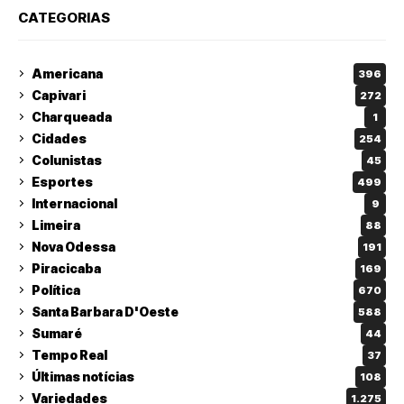
CATEGORIAS
Americana
396
Capivari
272
Charqueada
1
Cidades
254
Colunistas
45
Esportes
499
Internacional
9
Limeira
88
Nova Odessa
191
Piracicaba
169
Política
670
Santa Barbara D'Oeste
588
Sumaré
44
Tempo Real
37
Últimas notícias
108
Variedades
1.275