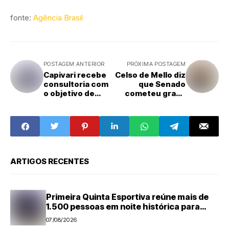
fonte:
Agência Brasil
POSTAGEM ANTERIOR
PRÓXIMA POSTAGEM
Capivari recebe
Celso de Mello diz
consultoria com
que Senado
o objetivo de
cometeu grave
impulsionar
equívoco
turismo no
institucional
município
ARTIGOS RECENTES
Primeira Quinta Esportiva reúne mais de
1.500 pessoas em noite histórica para
Capivari
07/08/2026