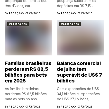
proporção de famílias que
poupança superaram os
têm dívidas, em...
depósitos em R$ 7,15...
BY
REDAÇÃO
07/08/2026
BY
REDAÇÃO
07/08/2026
VARIEDADES
VARIEDADES
Famílias brasileiras
Balança comercial
perderam R$ 62,5
de julho tem
bilhões para bets
superávit de US$ 7
em 2025
bilhões
As famílias brasileiras
Com exportações de US$
perderam R$ 62,5 bilhões
34,1 bilhões e importações
para as bets no ano...
de US$ 27,1 bilhões,...
BY
REDAÇÃO
07/08/2026
BY
REDAÇÃO
07/08/2026