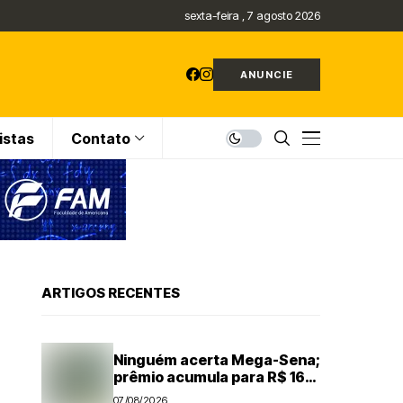
sexta-feira , 7 agosto 2026
ANUNCIE
istas
Contato
ARTIGOS RECENTES
Ninguém acerta Mega-Sena;
prêmio acumula para R$ 165
milhões
07/08/2026