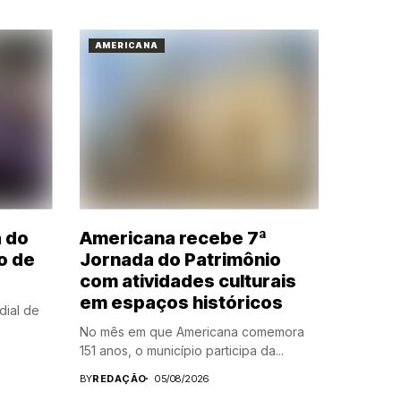
AMERICANA
a do
Americana recebe 7ª
o de
Jornada do Patrimônio
com atividades culturais
em espaços históricos
dial de
No mês em que Americana comemora
151 anos, o município participa da...
BY
REDAÇÃO
05/08/2026