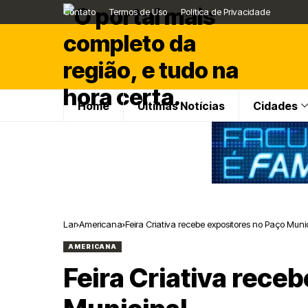
Contato
Termos de Uso
Política de Privacidade
Home
Últimas Notícias
Cidades
Lar
Americana
Feira Criativa recebe expositores no Paço Muni
AMERICANA
Feira Criativa rece