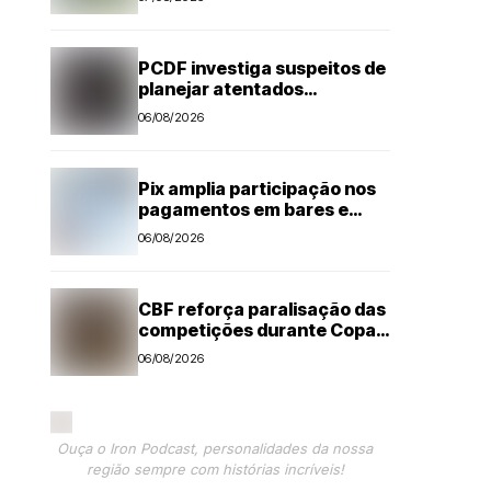
PCDF investiga suspeitos de
planejar atentados
no período eleitoral
06/08/2026
Pix amplia participação nos
pagamentos em bares e
restaurantes
06/08/2026
CBF reforça paralisação das
competições durante Copa
Feminina em 2027
06/08/2026
Ouça o Iron Podcast, personalidades da nossa
região sempre com histórias incríveis!