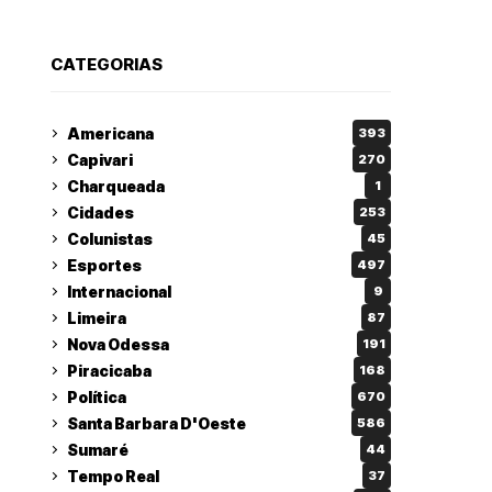
CATEGORIAS
Americana
393
Capivari
270
Charqueada
1
Cidades
253
Colunistas
45
Esportes
497
Internacional
9
Limeira
87
Nova Odessa
191
Piracicaba
168
Política
670
Santa Barbara D'Oeste
586
Sumaré
44
Tempo Real
37