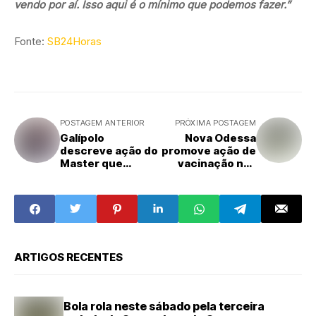
vendo por aí. Isso aqui é o mínimo que podemos fazer.”
Fonte:
SB24Horas
POSTAGEM ANTERIOR
PRÓXIMA POSTAGEM
Galípolo
Nova Odessa
descreve ação do
promove ação de
Master que
vacinação nas
chamou atenção
escolas para
do Banco Central
atualização da
caderneta de
crianças e
adolescentes
ARTIGOS RECENTES
Bola rola neste sábado pela terceira