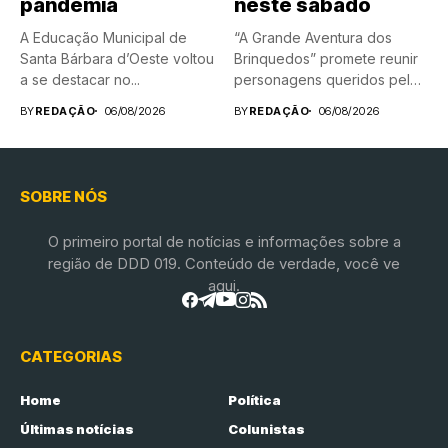
pandemia
neste sábado
A Educação Municipal de
“A Grande Aventura dos
Santa Bárbara d’Oeste voltou
Brinquedos” promete reunir
a se destacar no...
personagens queridos pelas
crianças em...
BY
REDAÇÃO
06/08/2026
BY
REDAÇÃO
06/08/2026
SOBRE NÓS
O primeiro portal de notícias e informações sobre a
região de DDD 019. Conteúdo de verdade, você ve
aqui.
CATEGORIAS
Home
Política
Últimas notícias
Colunistas