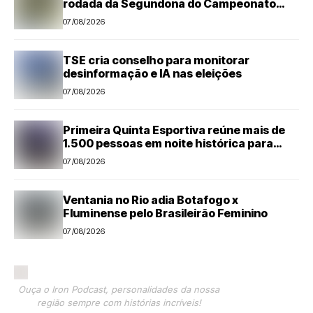
rodada da Segundona do Campeonato
Amador de Futebol
07/08/2026
TSE cria conselho para monitorar
desinformação e IA nas eleições
07/08/2026
Primeira Quinta Esportiva reúne mais de
1.500 pessoas em noite histórica para
Capivari
07/08/2026
Ventania no Rio adia Botafogo x
Fluminense pelo Brasileirão Feminino
07/08/2026
Ouça o Iron Podcast, personalidades da nossa
região sempre com histórias incríveis!