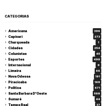
CATEGORIAS
Americana
396
Capivari
273
Charqueada
1
Cidades
254
Colunistas
45
Esportes
499
Internacional
9
Limeira
88
Nova Odessa
191
Piracicaba
169
Política
671
Santa Barbara D'Oeste
588
Sumaré
44
Tempo Real
37