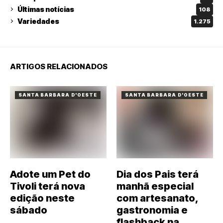
Últimas notícias
108
Variedades
1.275
ARTIGOS RELACIONADOS
SANTA BARBARA D'OESTE
SANTA BARBARA D'OESTE
Adote um Pet do
Dia dos Pais terá
Tivoli terá nova
manhã especial
edição neste
com artesanato,
sábado
gastronomia e
flashback na