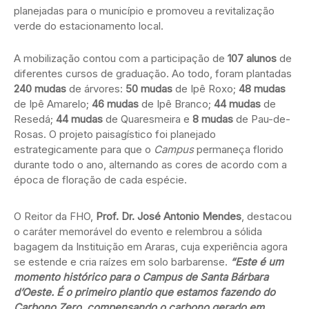
planejadas para o município e promoveu a revitalização
verde do estacionamento local.
A mobilização contou com a participação de
107 alunos
de
diferentes cursos de graduação. Ao todo, foram plantadas
240 mudas
de árvores:
50 mudas
de Ipê Roxo;
48 mudas
de Ipê Amarelo;
46 mudas
de Ipê Branco;
44 mudas
de
Resedá;
44 mudas
de Quaresmeira e
8 mudas
de Pau-de-
Rosas. O projeto paisagístico foi planejado
estrategicamente para que o
Campus
permaneça florido
durante todo o ano, alternando as cores de acordo com a
época de floração de cada espécie.
O Reitor da FHO,
Prof. Dr. José Antonio Mendes
, destacou
o caráter memorável do evento e relembrou a sólida
bagagem da Instituição em Araras, cuja experiência agora
se estende e cria raízes em solo barbarense.
“Este é um
momento histórico para o Campus de Santa Bárbara
d’Oeste. É o primeiro plantio que estamos fazendo do
Carbono Zero, compensando o carbono gerado em