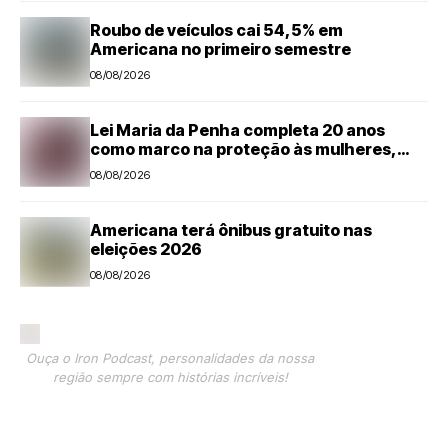
Roubo de veículos cai 54,5% em
Americana no primeiro semestre
08/08/2026
Lei Maria da Penha completa 20 anos
como marco na proteção às mulheres,
mas violência ainda desafia o país
08/08/2026
Americana terá ônibus gratuito nas
eleições 2026
08/08/2026
Ouça o Iron Podcast, personalidades da nossa
região sempre com histórias incríveis!