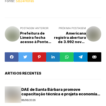
Fonte:
SB24Horas
POSTAGEM ANTERIOR
PRÓXIMA POSTAGEM
Prefeitura de
Americana
Limeira fecha
registra abertura
acesso à Ponte
de 3.992 novas
do Esqueleto
empresas de
janeiro a maio
ARTIGOS RECENTES
DAE de Santa Bárbara promove
capacitação técnica e projeta economia
anual de mais de R$ 300 mil com eficiência
08/08/2026
energética