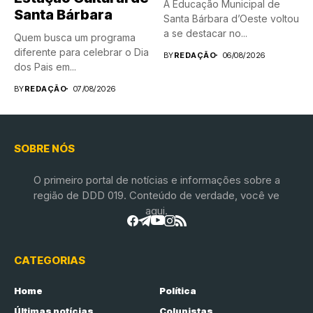
A Educação Municipal de
Santa Bárbara
Santa Bárbara d’Oeste voltou
a se destacar no...
Quem busca um programa
diferente para celebrar o Dia
BY
REDAÇÃO
06/08/2026
dos Pais em...
BY
REDAÇÃO
07/08/2026
SOBRE NÓS
O primeiro portal de notícias e informações sobre a
região de DDD 019. Conteúdo de verdade, você ve
aqui.
CATEGORIAS
Home
Política
Últimas notícias
Colunistas