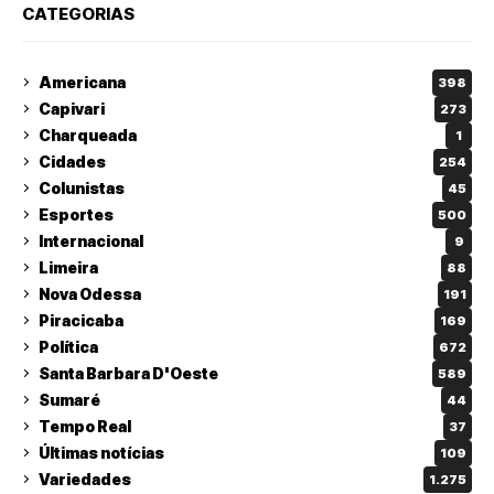
CATEGORIAS
Americana
398
Capivari
273
Charqueada
1
Cidades
254
Colunistas
45
Esportes
500
Internacional
9
Limeira
88
Nova Odessa
191
Piracicaba
169
Política
672
Santa Barbara D'Oeste
589
Sumaré
44
Tempo Real
37
Últimas notícias
109
Variedades
1.275