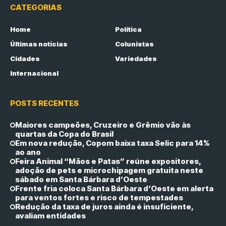
CATEGORIAS
Home
Política
Últimas notícias
Colunistas
Cidades
Variedades
Internacional
POSTS RECENTES
Maiores campeões, Cruzeiro e Grêmio vão às
quartas da Copa do Brasil
Em nova redução, Copom baixa taxa Selic para 14%
ao ano
Feira Animal “Mãos e Patas” reúne expositores,
adoção de pets e microchipagem gratuita neste
sábado em Santa Bárbara d’Oeste
Frente fria coloca Santa Bárbara d’Oeste em alerta
para ventos fortes e risco de tempestades
Redução da taxa de juros ainda é insuficiente,
avaliam entidades