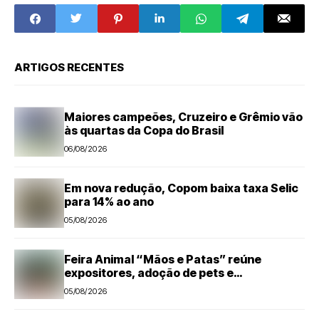
crianças nesta
época do ano
ARTIGOS RECENTES
Maiores campeões, Cruzeiro e Grêmio vão
às quartas da Copa do Brasil
06/08/2026
Em nova redução, Copom baixa taxa Selic
para 14% ao ano
05/08/2026
Feira Animal “Mãos e Patas” reúne
expositores, adoção de pets e
microchipagem gratuita neste sábado em
05/08/2026
Santa Bárbara d’Oeste