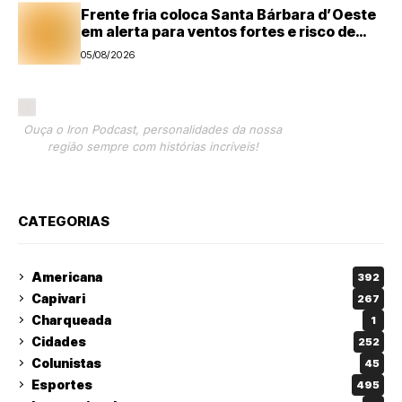
Frente fria coloca Santa Bárbara d’Oeste
em alerta para ventos fortes e risco de
tempestades
05/08/2026
Ouça o Iron Podcast, personalidades da nossa
região sempre com histórias incríveis!
CATEGORIAS
Americana
392
Capivari
267
Charqueada
1
Cidades
252
Colunistas
45
Esportes
495