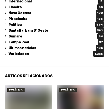
Internacional
9
Limeira
86
Nova Odessa
190
Piracicaba
168
Política
664
Santa Barbara D'Oeste
582
Sumaré
44
Tempo Real
37
Últimas notícias
108
Variedades
1.265
ARTIGOS RELACIONADOS
POLÍTICA
POLÍTICA