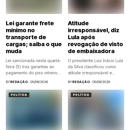
Lei garante frete
Atitude
mínimo no
irresponsável, diz
transporte de
Lula após
cargas; saiba o que
revogação de visto
muda
de embaixadora
Lei sancionada nesta quarta-
O presidente Luiz Inácio Lula
feira (5) traz garantias ao
da Silva classificou como
pagamento do piso mínimo
atitude irresponsável e...
do...
BY
REDAÇÃO
05/08/2026
BY
REDAÇÃO
05/08/2026
POLÍTICA
POLÍTICA