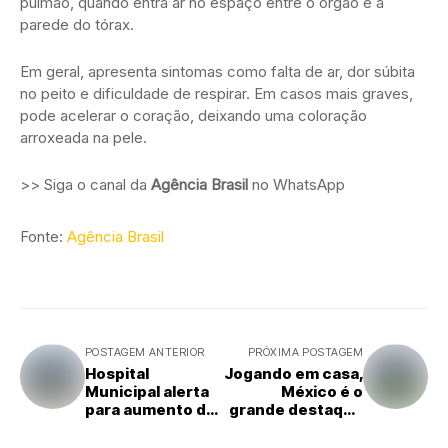
pulmão, quando entra ar no espaço entre o órgão e a
parede do tórax.
Em geral, apresenta sintomas como falta de ar, dor súbita
no peito e dificuldade de respirar. Em casos mais graves,
pode acelerar o coração, deixando uma coloração
arroxeada na pele.
>> Siga o canal da
Agência Brasil
no WhatsApp
Fonte:
Agência Brasil
POSTAGEM ANTERIOR
PRÓXIMA POSTAGEM
Hospital
Jogando em casa,
Municipal alerta
México é o
para aumento de
grande destaque
doenças
do Grupo A da
respiratórias em
Copa