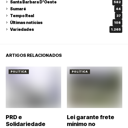
Santa Barbara D'Oeste
582
Sumaré
44
Tempo Real
37
Últimas notícias
108
Variedades
1.265
ARTIGOS RELACIONADOS
POLÍTICA
POLÍTICA
PRD e
Lei garante frete
Solidariedade
mínimo no