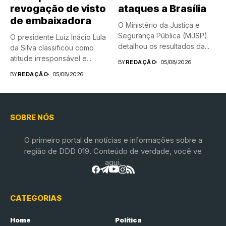
revogação de visto
ataques a Brasília
de embaixadora
O Ministério da Justiça e
Segurança Pública (MJSP)
O presidente Luiz Inácio Lula
detalhou os resultados da...
da Silva classificou como
atitude irresponsável e...
BY
REDAÇÃO
05/08/2026
BY
REDAÇÃO
05/08/2026
SOBRE NÓS
O primeiro portal de notícias e informações sobre a
região de DDD 019. Conteúdo de verdade, você ve
aqui.
CATEGORIAS
Home
Política