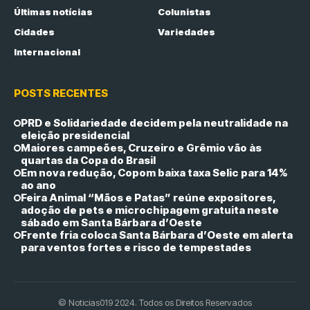
Últimas notícias
Colunistas
Cidades
Variedades
Internacional
POSTS RECENTES
PRD e Solidariedade decidem pela neutralidade na
eleição presidencial
Maiores campeões, Cruzeiro e Grêmio vão às
quartas da Copa do Brasil
Em nova redução, Copom baixa taxa Selic para 14%
ao ano
Feira Animal “Mãos e Patas” reúne expositores,
adoção de pets e microchipagem gratuita neste
sábado em Santa Bárbara d’Oeste
Frente fria coloca Santa Bárbara d’Oeste em alerta
para ventos fortes e risco de tempestades
© Noticias019 2024. Todos os Direitos Reservados