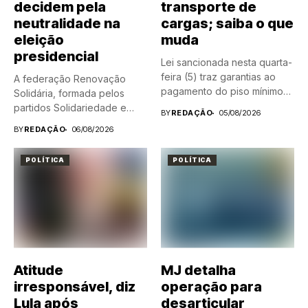
decidem pela
transporte de
neutralidade na
cargas; saiba o que
eleição
muda
presidencial
Lei sancionada nesta quarta-
feira (5) traz garantias ao
A federação Renovação
pagamento do piso mínimo
Solidária, formada pelos
do...
partidos Solidariedade e
BY
REDAÇÃO
05/08/2026
Partido da Renovação...
BY
REDAÇÃO
06/08/2026
POLÍTICA
POLÍTICA
Atitude
MJ detalha
irresponsável, diz
operação para
Lula após
desarticular