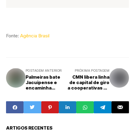
Fonte:
Agência Brasil
POSTAGEM ANTERIOR
PRÓXIMA POSTAGEM
Palmeiras bate
CMN libera linha
Jacuipense e
de capital de giro
encaminha
a cooperativas de
classificação na
leite no Pronaf
Copa do Brasil
ARTIGOS RECENTES