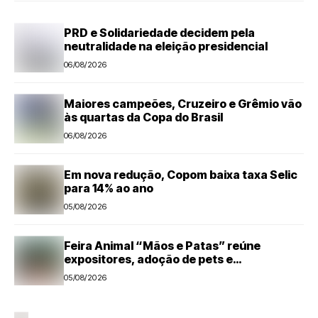
PRD e Solidariedade decidem pela
neutralidade na eleição presidencial
06/08/2026
Maiores campeões, Cruzeiro e Grêmio vão
às quartas da Copa do Brasil
06/08/2026
Em nova redução, Copom baixa taxa Selic
para 14% ao ano
05/08/2026
Feira Animal “Mãos e Patas” reúne
expositores, adoção de pets e
microchipagem gratuita neste sábado em
05/08/2026
Santa Bárbara d’Oeste