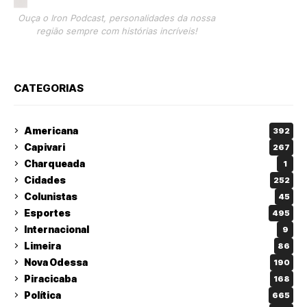
Ouça o Iron Podcast, personalidades da nossa
região sempre com histórias incríveis!
CATEGORIAS
Americana
392
Capivari
267
Charqueada
1
Cidades
252
Colunistas
45
Esportes
495
Internacional
9
Limeira
86
Nova Odessa
190
Piracicaba
168
Política
665