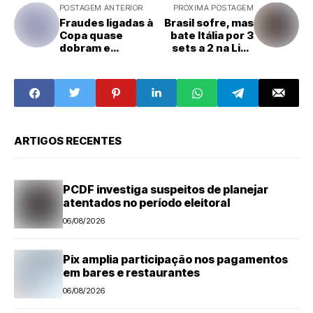
POSTAGEM ANTERIOR
PRÓXIMA POSTAGEM
Fraudes ligadas à
Brasil sofre, mas
Copa quase
bate Itália por 3
dobram e
sets a 2 na Liga
acendem alerta
das Nações
para 2026
ARTIGOS RECENTES
PCDF investiga suspeitos de planejar
atentados no período eleitoral
06/08/2026
Pix amplia participação nos pagamentos
em bares e restaurantes
06/08/2026