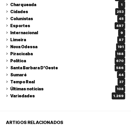
Charqueada
1
Cidades
253
Colunistas
45
Esportes
497
Internacional
9
Limeira
87
Nova Odessa
191
Piracicaba
168
Política
670
Santa Barbara D'Oeste
586
Sumaré
44
Tempo Real
37
Últimas notícias
108
Variedades
1.269
ARTIGOS RELACIONADOS