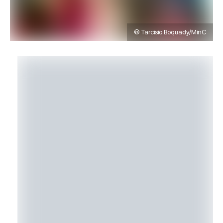
© Tarcisio Boquady/MinC