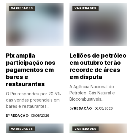
VARIEDADES
VARIEDADES
Pix amplia
Leilões de petróleo
participação nos
em outubro terão
pagamentos em
recorde de áreas
bares e
em disputa
restaurantes
A Agência Nacional do
Petróleo, Gás Natural e
O Pix respondeu por 20,5%
Biocombustíveis
das vendas presenciais em
(ANP) afirmou nesta quinta-
bares e restaurantes...
BY
REDAÇÃO
06/08/2026
feira...
BY
REDAÇÃO
06/08/2026
VARIEDADES
VARIEDADES