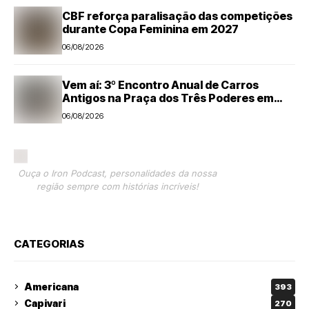
CBF reforça paralisação das competições
durante Copa Feminina em 2027
06/08/2026
Vem aí: 3º Encontro Anual de Carros
Antigos na Praça dos Três Poderes em
Nova Odessa
06/08/2026
Ouça o Iron Podcast, personalidades da nossa
região sempre com histórias incríveis!
CATEGORIAS
Americana
393
Capivari
270