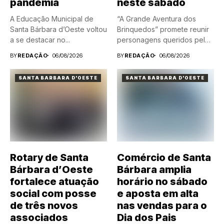
pandemia
neste sábado
A Educação Municipal de
“A Grande Aventura dos
Santa Bárbara d’Oeste voltou
Brinquedos” promete reunir
a se destacar no...
personagens queridos pelas
crianças em...
BY
REDAÇÃO
06/08/2026
BY
REDAÇÃO
06/08/2026
SANTA BARBARA D'OESTE
SANTA BARBARA D'OESTE
Rotary de Santa
Comércio de Santa
Bárbara d’Oeste
Bárbara amplia
fortalece atuação
horário no sábado
social com posse
e aposta em alta
de três novos
nas vendas para o
associados
Dia dos Pais