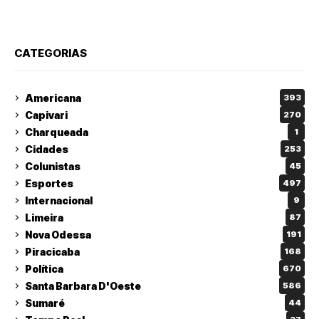
CATEGORIAS
Americana
393
Capivari
270
Charqueada
1
Cidades
253
Colunistas
45
Esportes
497
Internacional
9
Limeira
87
Nova Odessa
191
Piracicaba
168
Política
670
Santa Barbara D'Oeste
586
Sumaré
44