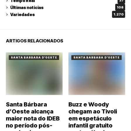
Tempo Real
37
Últimas notícias
108
Variedades
1.270
ARTIGOS RELACIONADOS
SANTA BARBARA D'OESTE
SANTA BARBARA D'OESTE
Santa Bárbara
Buzz e Woody
d’Oeste alcança
chegam ao Tivoli
maior nota do IDEB
em espetáculo
no período pós-
infantil gratuito