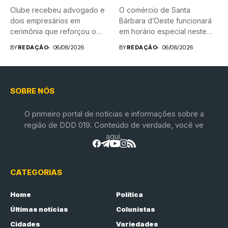
Clube recebeu advogado e
O comércio de Santa
dois empresários em
Bárbara d’Oeste funcionará
cerimônia que reforçou o
em horário especial neste
compromisso...
sábado...
BY
REDAÇÃO
06/08/2026
BY
REDAÇÃO
06/08/2026
SOBRE NÓS
O primeiro portal de notícias e informações sobre a
região de DDD 019. Conteúdo de verdade, você ve
aqui.
CATEGORIAS
Home
Política
Últimas notícias
Colunistas
Cidades
Variedades