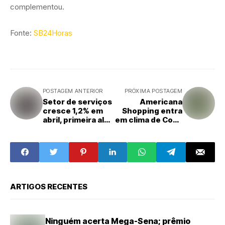
complementou.
Fonte:
SB24Horas
POSTAGEM ANTERIOR
PRÓXIMA POSTAGEM
Setor de serviços
Americana
cresce 1,2% em
Shopping entra
abril, primeira alta
em clima de Copa
em seis meses
do Mundo 2026 e
transmite jogos
do Brasil em
telões na Praça
de Alimentação
ARTIGOS RECENTES
Ninguém acerta Mega-Sena; prêmio