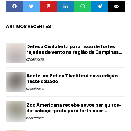
de semana no
CCL
ARTIGOS RECENTES
Defesa Civil alerta para risco de fortes
rajadas de vento na região de Campinas
até sábado (8)
07/08/2026
Adote um Pet do Tivoli terá nova edição
neste sábado
07/08/2026
Zoo Americana recebe novos periquitos-
de-cabeça-preta para fortalecer
programa de conservação
07/08/2026