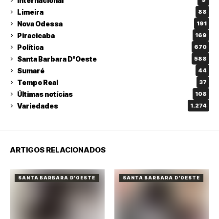
Internacional
9
Limeira
88
Nova Odessa
191
Piracicaba
169
Política
670
Santa Barbara D'Oeste
588
Sumaré
44
Tempo Real
37
Últimas notícias
108
Variedades
1.274
ARTIGOS RELACIONADOS
SANTA BARBARA D'OESTE
SANTA BARBARA D'OESTE