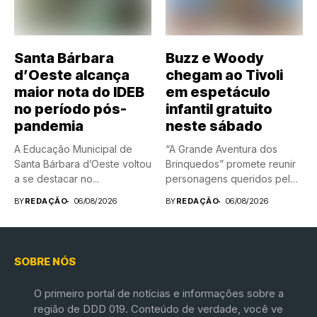
Santa Bárbara
Buzz e Woody
d’Oeste alcança
chegam ao Tivoli
maior nota do IDEB
em espetáculo
no período pós-
infantil gratuito
pandemia
neste sábado
A Educação Municipal de
“A Grande Aventura dos
Santa Bárbara d’Oeste voltou
Brinquedos” promete reunir
a se destacar no...
personagens queridos pelas
crianças em...
BY
REDAÇÃO
06/08/2026
BY
REDAÇÃO
06/08/2026
SOBRE NÓS
O primeiro portal de notícias e informações sobre a
região de DDD 019. Conteúdo de verdade, você ve