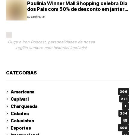
Paulínia Winner Mall Shopping celebra Dia
dos Pais com 50% de desconto em jantar
temático e encontro com super-heróis
07/08/2026
Ouça o Iron Podcast, personalidades da nossa
região sempre com histórias incríveis!
CATEGORIAS
Americana
396
Capivari
271
Charqueada
1
Cidades
254
Colunistas
45
Esportes
498