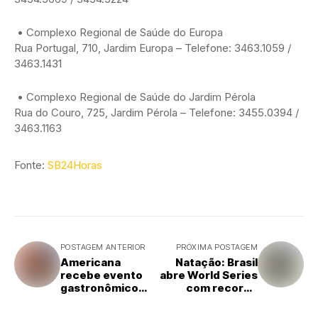
• Complexo Regional de Saúde do Europa
Rua Portugal, 710, Jardim Europa – Telefone: 3463.1059 /
3463.1431
• Complexo Regional de Saúde do Jardim Pérola
Rua do Couro, 725, Jardim Pérola – Telefone: 3455.0394 /
3463.1163
Fonte:
SB24Horas
POSTAGEM ANTERIOR
PRÓXIMA POSTAGEM
Americana
Natação: Brasil
recebe evento
abre World Series
gastronômico
com recorde
Brasa Blue
mundial e 10
Festival neste fim
medalhas