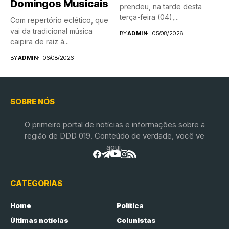
Domingos Musicais
prendeu, na tarde desta
terça-feira (04),...
Com repertório eclético, que
vai da tradicional música
BY
ADMIN
05/08/2026
caipira de raiz à...
BY
ADMIN
06/08/2026
SOBRE NÓS
O primeiro portal de notícias e informações sobre a
região de DDD 019. Conteúdo de verdade, você ve
aqui.
CATEGORIAS
Home
Política
Últimas notícias
Colunistas