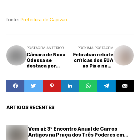
fonte:
Prefeitura de Capivari
POSTAGEM ANTERIOR
PRÓXIMA POSTAGEM
Câmara de Nova
Febraban rebate
Odessa se
críticas dos EUA
destaca por
ao Pix e nega
gestão fiscal e
barreira à
registra menor
concorrência
custo legislativo
da região
ARTIGOS RECENTES
Vem aí: 3º Encontro Anual de Carros
Antigos na Praça dos Três Poderes em