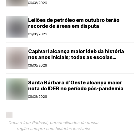
Nova Odessa
06/08/2026
Leilões de petróleo em outubro terão
recorde de áreas em disputa
06/08/2026
Capivari alcança maior Ideb da história
nos anos iniciais; todas as escolas
avançam
06/08/2026
Santa Bárbara d’Oeste alcança maior
nota do IDEB no período pós-pandemia
06/08/2026
Ouça o Iron Podcast, personalidades da nossa
região sempre com histórias incríveis!