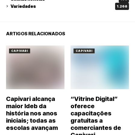
Variedades
1.268
ARTIGOS RELACIONADOS
CAPIVARI
CAPIVARI
Capivari alcança
“Vitrine Digital”
maior Ideb da
oferece
história nos anos
capacitações
iniciais; todas as
gratuitas a
escolas avançam
comerciantes de