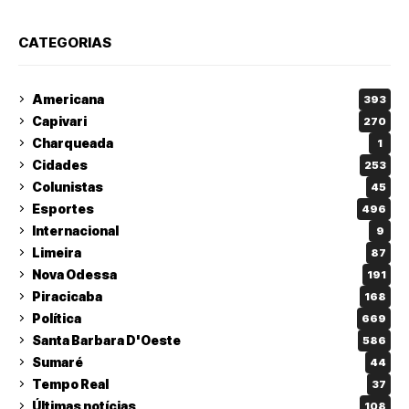
CATEGORIAS
Americana
393
Capivari
270
Charqueada
1
Cidades
253
Colunistas
45
Esportes
496
Internacional
9
Limeira
87
Nova Odessa
191
Piracicaba
168
Política
669
Santa Barbara D'Oeste
586
Sumaré
44
Tempo Real
37
Últimas notícias
108