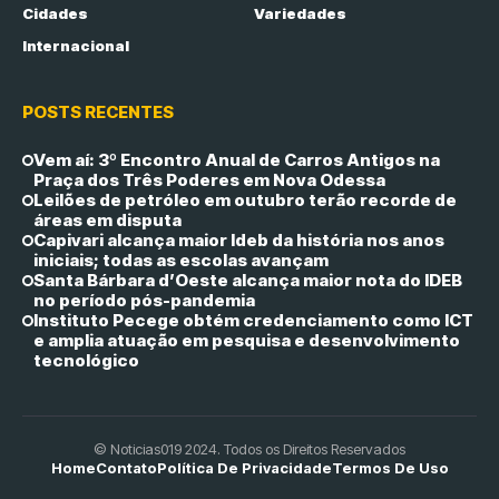
Cidades
Variedades
Internacional
POSTS RECENTES
Vem aí: 3º Encontro Anual de Carros Antigos na
Praça dos Três Poderes em Nova Odessa
Leilões de petróleo em outubro terão recorde de
áreas em disputa
Capivari alcança maior Ideb da história nos anos
iniciais; todas as escolas avançam
Santa Bárbara d’Oeste alcança maior nota do IDEB
no período pós-pandemia
Instituto Pecege obtém credenciamento como ICT
e amplia atuação em pesquisa e desenvolvimento
tecnológico
© Noticias019 2024. Todos os Direitos Reservados
Home
Contato
Política De Privacidade
Termos De Uso