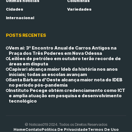
Últimas notícias
Colunistas
Cidades
Variedades
Internacional
POSTS RECENTES
Vem aí: 3º Encontro Anual de Carros Antigos na
Praça dos Três Poderes em Nova Odessa
Leilões de petróleo em outubro terão recorde de
áreas em disputa
Capivari alcança maior Ideb da história nos anos
iniciais; todas as escolas avançam
Santa Bárbara d’Oeste alcança maior nota do IDEB
no período pós-pandemia
Instituto Pecege obtém credenciamento como ICT
e amplia atuação em pesquisa e desenvolvimento
tecnológico
© Noticias019 2024. Todos os Direitos Reservados
Home
Contato
Política De Privacidade
Termos De Uso