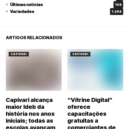
Últimas notícias
108
Variedades
1.268
ARTIGOS RELACIONADOS
CAPIVARI
CAPIVARI
Capivari alcança
“Vitrine Digital”
maior Ideb da
oferece
história nos anos
capacitações
iniciais; todas as
gratuitas a
escolas avançam
comerciantes de