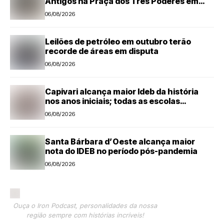
Antigos na Praça dos Três Poderes em
Nova Odessa
06/08/2026
Leilões de petróleo em outubro terão
recorde de áreas em disputa
06/08/2026
Capivari alcança maior Ideb da história
nos anos iniciais; todas as escolas
avançam
06/08/2026
Santa Bárbara d’Oeste alcança maior
nota do IDEB no período pós-pandemia
06/08/2026
Ouça o Iron Podcast, personalidades da nossa
região sempre com histórias incríveis!