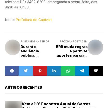
telefone (19) 3492-8200, de segunda a sexta-feira, das
8h30 às 16h30.
fonte:
Prefeitura de Capivari
POSTAGEM ANTERIOR
PRÓXIMA POSTAGEM
Durante
BRB muda regras
audiência
e permite
pública,
aportes parciais
Prefeitura de
para aumento de
Santa Bárbara
capital
d’Oeste anuncia
superávit de R$
41,2 milhões no 1º
quadrimestre de
2026
ARTIGOS RECENTES
Vem aí: 3º Encontro Anual de Carros