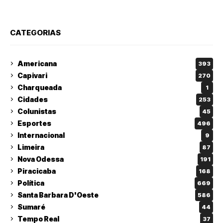
CATEGORIAS
Americana
393
Capivari
270
Charqueada
1
Cidades
253
Colunistas
45
Esportes
496
Internacional
9
Limeira
87
Nova Odessa
191
Piracicaba
168
Política
669
Santa Barbara D'Oeste
586
Sumaré
44
Tempo Real
37