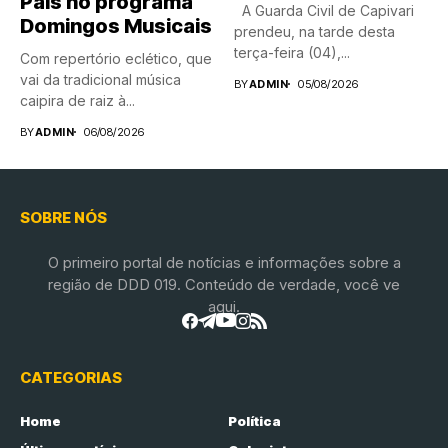
Pais no programa
A Guarda Civil de Capivari
Domingos Musicais
prendeu, na tarde desta
terça-feira (04),...
Com repertório eclético, que
vai da tradicional música
BY
ADMIN
05/08/2026
caipira de raiz à...
BY
ADMIN
06/08/2026
SOBRE NÓS
O primeiro portal de notícias e informações sobre a
região de DDD 019. Conteúdo de verdade, você ve
aqui.
CATEGORIAS
Home
Política