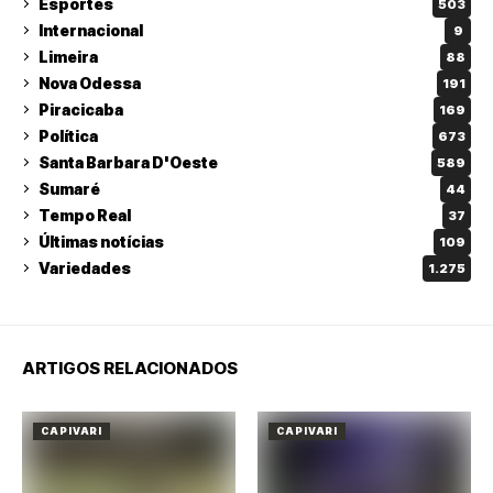
Esportes
503
Internacional
9
Limeira
88
Nova Odessa
191
Piracicaba
169
Política
673
Santa Barbara D'Oeste
589
Sumaré
44
Tempo Real
37
Últimas notícias
109
Variedades
1.275
ARTIGOS RELACIONADOS
CAPIVARI
CAPIVARI