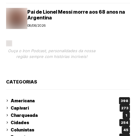
Pai de Lionel Messi morre aos 68 anos na
Argentina
08/08/2026
Ouça o Iron Podcast, personalidades da nossa
região sempre com histórias incríveis!
CATEGORIAS
Americana
398
Capivari
273
Charqueada
1
Cidades
254
Colunistas
45