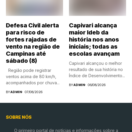
Defesa Civil alerta
Capivari alcança
para risco de
maior Ideb da
fortes rajadas de
história nos anos
vento na região de
iniciais; todas as
Campinas até
escolas avançam
sábado (8)
Capivari alcançou o melhor
resultado de sua história no
Região pode registrar
Índice de Desenvolvimento...
ventos acima de 80 km/h,
acompanhados por chuva...
BY
ADMIN
06/08/2026
BY
ADMIN
07/08/2026
SOBRE NÓS
O primeiro portal de notícias e informações sobre a