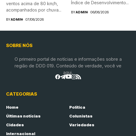
Índice de Desenvolvimento...
ventos acima de 80 km/h,
acompanhados por chuva...
BY
ADMIN
06/08/2026
BY
ADMIN
07/08/2026
SOBRE NÓS
O primeiro portal de notícias e informações sobre a
região de DDD 019. Conteúdo de verdade, você ve
aqui.
CATEGORIAS
Home
Política
Últimas notícias
Colunistas
Cidades
Variedades
Internacional