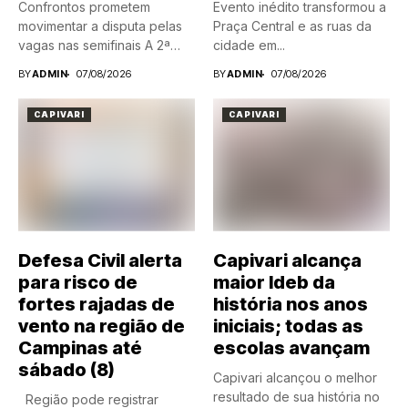
Confrontos prometem
Evento inédito transformou a
movimentar a disputa pelas
Praça Central e as ruas da
vagas nas semifinais A 2ª
cidade em...
Divisão...
BY
ADMIN
07/08/2026
BY
ADMIN
07/08/2026
CAPIVARI
CAPIVARI
Defesa Civil alerta
Capivari alcança
para risco de
maior Ideb da
fortes rajadas de
história nos anos
vento na região de
iniciais; todas as
Campinas até
escolas avançam
sábado (8)
Capivari alcançou o melhor
resultado de sua história no
Região pode registrar