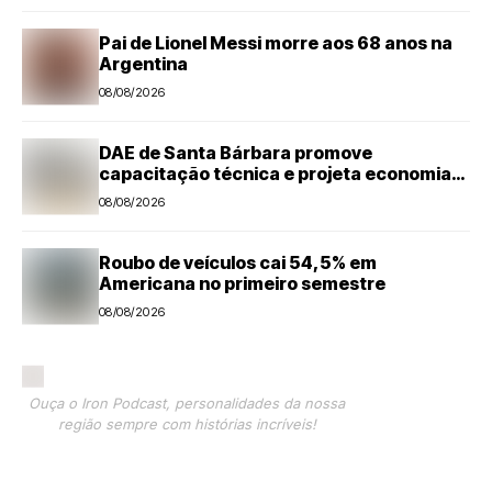
Pai de Lionel Messi morre aos 68 anos na
Argentina
08/08/2026
DAE de Santa Bárbara promove
capacitação técnica e projeta economia
anual de mais de R$ 300 mil com eficiência
08/08/2026
energética
Roubo de veículos cai 54,5% em
Americana no primeiro semestre
08/08/2026
Ouça o Iron Podcast, personalidades da nossa
região sempre com histórias incríveis!