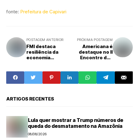
fonte:
Prefeitura de Capivari
POSTAGEM ANTERIOR
PRÓXIMA POSTAGEM
FMI destaca
Americana é
resiliência da
destaque no II
economia
Encontro dos
brasileira e
Secretários
projeta PIB de
Municipais com o
2,5%
secretário
Renato Feder
ARTIGOS RECENTES
Lula quer mostrar a Trump números de
queda do desmatamento na Amazônia
08/08/2026