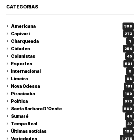
CATEGORIAS
Americana
398
Capivari
273
Charqueada
1
Cidades
254
Colunistas
45
Esportes
501
Internacional
9
Limeira
88
Nova Odessa
191
Piracicaba
169
Política
673
Santa Barbara D'Oeste
589
Sumaré
44
Tempo Real
37
Últimas notícias
109
Variedades
1.275