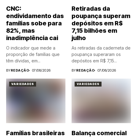
CNC:
Retiradas da
endividamento das
poupança superam
famílias sobe para
depósitos em R$
82%, mas
7,15 bilhões em
inadimplência cai
julho
O indicador que mede a
As retiradas da caderneta de
proporção de famílias que
poupança superaram os
têm dívidas, em...
depósitos em R$ 7,15...
BY
REDAÇÃO
07/08/2026
BY
REDAÇÃO
07/08/2026
VARIEDADES
VARIEDADES
Famílias brasileiras
Balança comercial