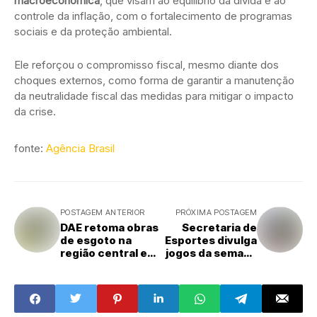
macroeconômica
, que visam ao equilíbrio da dívida e ao
controle da inflação, com o fortalecimento de programas
sociais e da proteção ambiental.
Ele reforçou o compromisso fiscal, mesmo diante dos
choques externos, como forma de garantir a manutenção
da neutralidade fiscal das medidas para mitigar o impacto
da crise.
fonte:
Agência Brasil
POSTAGEM ANTERIOR
PRÓXIMA POSTAGEM
DAE retoma obras
Secretaria de
de esgoto na
Esportes divulga
região central e
jogos da semana
altera trânsito
dos Torneios
até quarta-feira
Juniores de
em Santa Bárbara
Futsal Masculino
d'Oeste