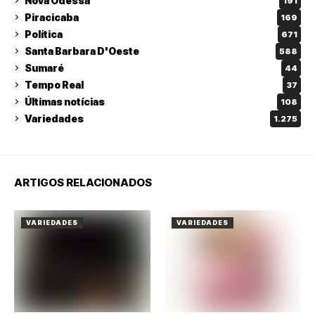
Nova Odessa
191
Piracicaba
169
Política
671
Santa Barbara D'Oeste
588
Sumaré
44
Tempo Real
37
Últimas notícias
108
Variedades
1.275
ARTIGOS RELACIONADOS
VARIEDADES
VARIEDADES