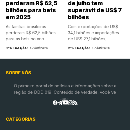
perderam R$ 62,5
de julho tem
bilhões para bets
superávit de US$ 7
em 2025
bilhões
As famílias brasileiras
Com exportações de US$
perderam R$ 62,5 bilhões
34,1 bilhões e importações
para as bets no ano...
de US$ 27,1 bilhões,...
BY
REDAÇÃO
07/08/2026
BY
REDAÇÃO
07/08/2026
SOBRE NÓS
O primeiro portal de notícias e informações sobre a
região de DDD 019. Conteúdo de verdade, você ve
aqui.
CATEGORIAS