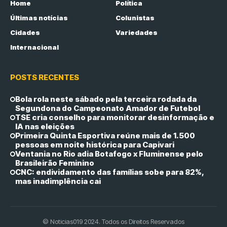
Home
Política
Últimas notícias
Colunistas
Cidades
Variedades
Internacional
POSTS RECENTES
Bola rola neste sábado pela terceira rodada da
Segundona do Campeonato Amador de Futebol
TSE cria conselho para monitorar desinformação e
IA nas eleições
Primeira Quinta Esportiva reúne mais de 1.500
pessoas em noite histórica para Capivari
Ventania no Rio adia Botafogo x Fluminense pelo
Brasileirão Feminino
CNC: endividamento das famílias sobe para 82%,
mas inadimplência cai
© Noticias019 2024. Todos os Direitos Reservados