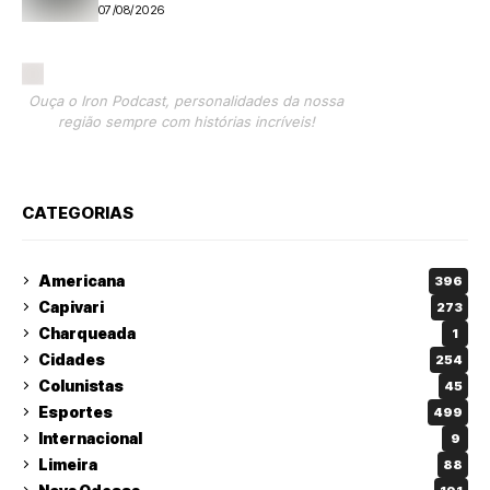
07/08/2026
Ouça o Iron Podcast, personalidades da nossa
região sempre com histórias incríveis!
CATEGORIAS
Americana
396
Capivari
273
Charqueada
1
Cidades
254
Colunistas
45
Esportes
499
Internacional
9
Limeira
88