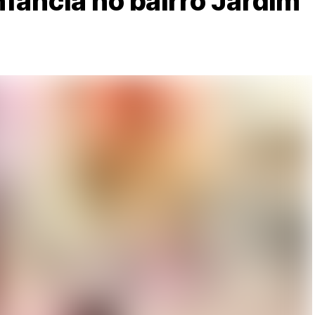
nfância no bairro Jardim
S