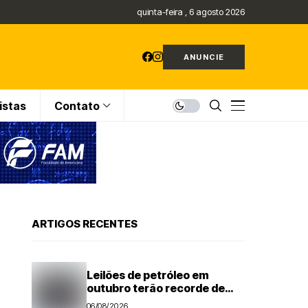
quinta-feira , 6 agosto 2026
ANUNCIE
istas
Contato
ARTIGOS RECENTES
Leilões de petróleo em
outubro terão recorde de
áreas em disputa
06/08/2026