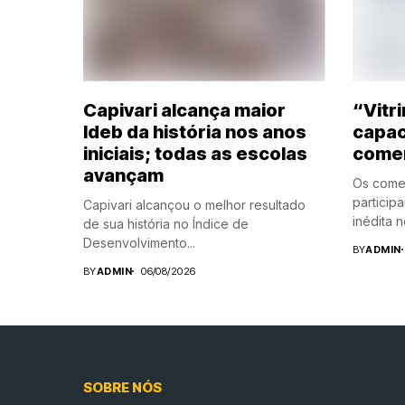
Capivari alcança maior
“Vitri
Ideb da história nos anos
capac
iniciais; todas as escolas
comer
avançam
Os comer
participar
Capivari alcançou o melhor resultado
inédita no
de sua história no Índice de
Desenvolvimento...
BY
ADMIN
BY
ADMIN
06/08/2026
SOBRE NÓS