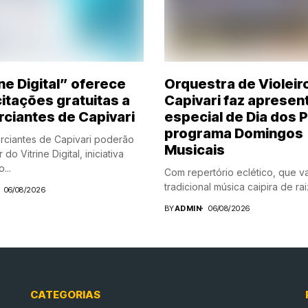
ne Digital” oferece
Orquestra de Violeir
itações gratuitas a
Capivari faz apresen
ciantes de Capivari
especial de Dia dos P
programa Domingos
ciantes de Capivari poderão
Musicais
 do Vitrine Digital, iniciativa
...
Com repertório eclético, que v
tradicional música caipira de raiz
06/08/2026
BY
ADMIN
06/08/2026
CATEGORIAS