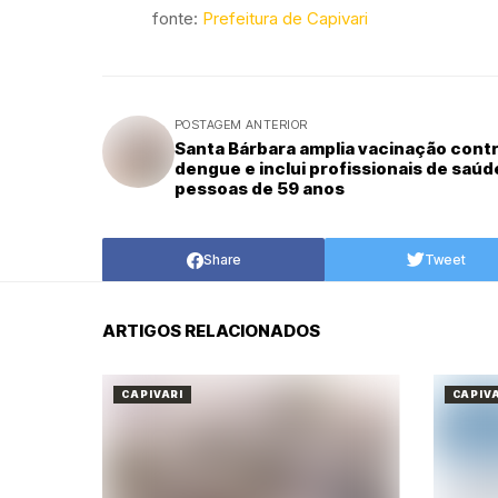
fonte:
Prefeitura de Capivari
POSTAGEM ANTERIOR
Santa Bárbara amplia vacinação cont
dengue e inclui profissionais de saúd
pessoas de 59 anos
Share
Tweet
ARTIGOS RELACIONADOS
CAPIVARI
CAPIV