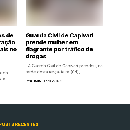
os de
Guarda Civil de Capivari
tação
prende mulher em
ais no
flagrante por tráfico de
drogas
A Guarda Civil de Capivari prendeu, na
tarde desta terça-feira (04),...
ai da
 à...
BY
ADMIN
05/08/2026
POSTS RECENTES