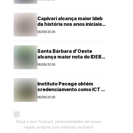
Capivari alcança maior Ideb
da história nos anos iniciais;
todas as escolas avançam
06/08/2026
Santa Bárbara d’Oeste
alcança maior nota do IDEB
no período pós-pandemia
06/08/2026
Instituto Pecege obtém
credenciamento como ICT e
amplia atuação em pesquisa
06/08/2026
e desenvolvimento
tecnológico
Ouça o Iron Podcast, personalidades da nossa
região sempre com histórias incríveis!