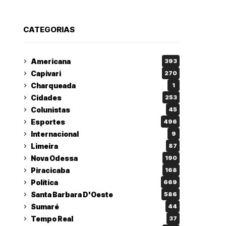
CATEGORIAS
Americana
393
Capivari
270
Charqueada
1
Cidades
253
Colunistas
45
Esportes
496
Internacional
9
Limeira
87
Nova Odessa
190
Piracicaba
168
Política
669
Santa Barbara D'Oeste
586
Sumaré
44
Tempo Real
37