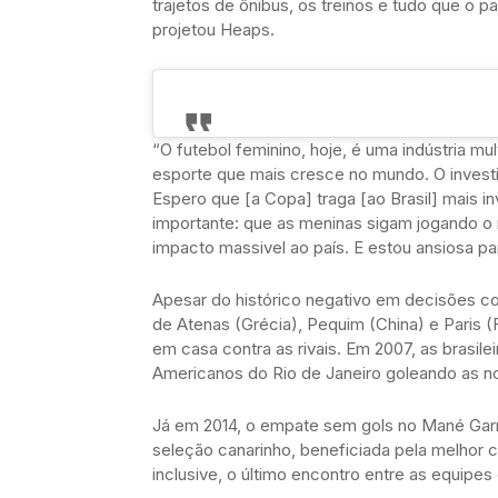
trajetos de ônibus, os treinos e tudo que o pa
projetou Heaps.
“O futebol feminino, hoje, é uma indústria mul
esporte que mais cresce no mundo. O investi
Espero que [a Copa] traga [ao Brasil] mais in
importante: que as meninas sigam jogando o 
impacto massivel ao país. E estou ansiosa pa
Apesar do histórico negativo em decisões co
de Atenas (Grécia), Pequim (China) e Paris (F
em casa contra as rivais. Em 2007, as brasi
Americanos do Rio de Janeiro goleando as n
Já em 2014, o empate sem gols no Mané Garrin
seleção canarinho, beneficiada pela melhor 
inclusive, o último encontro entre as equipes 