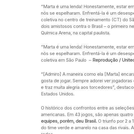
“Marta é uma lenda! Honestamente, estar em
nós se espelharam. Enfrentá-la é um desesper
coletiva no centro de treinamento (CT) do S
dois amistosos contra o Brasil – o primeiro ne
Química Arena, na capital paulista.
“Marta é uma lenda! Honestamente, estar em
nós se espelharam. Enfrentá-la é um desesper
coletiva em São Paulo –
Reprodução / Unite
“[Admiro] A maneira como ela [Marta] encara
gosta de jogar. Sempre adorei ver jogadora
e traz muita alegria aos torcedores”, desta
Estados Unidos.
O histórico dos confrontos entre as seleçõe
americanas. Em 43 jogos, são apenas quatro t
equipes, porém, deu Brasil.
O triunfo por 2 a 
do time verde e amarelo na casa das rivais. 