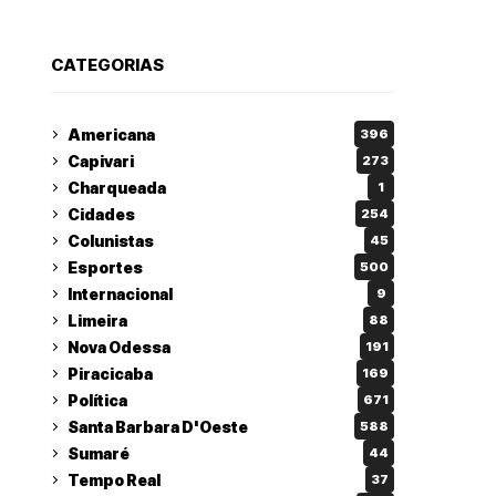
CATEGORIAS
Americana
396
Capivari
273
Charqueada
1
Cidades
254
Colunistas
45
Esportes
500
Internacional
9
Limeira
88
Nova Odessa
191
Piracicaba
169
Política
671
Santa Barbara D'Oeste
588
Sumaré
44
Tempo Real
37