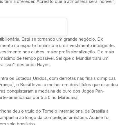
ís tem a oferecer. Acredito que a atmosfera será incrível”,
tibilionária. Está se tornando um grande negócio. É o
mento no esporte feminino é um investimento inteligente.
vestimento nos clubes, maior profissionalização. E o mais
máximo de tempo possível. Sei que o Mundial trará um
ra isso”, destacou Hayes.
ntra os Estados Unidos, com derrotas nas finais olímpicas
rança), o Brasil levou a melhor em dois títulos que disputou
leiras conquistaram a medalha de ouro dos Jogos Pan-
orte-americanas por 5 a 0 no Maracanã.
cha deu o título do Torneio Internacional de Brasília à
campanha ao longo da competição amistosa. Aquele foi,
em solo brasileiro.