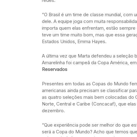
redes.
“O Brasil é um time de classe mundial, com u
dele. A equipe joga com muita responsabilidad
importa quem elas enfrentam, estão sempre e
teve um time muito bom, mas que essa geraçã
Estados Unidos, Emma Hayes.
A última vez que Marta defendeu a seleção b
Amarelinha foi campeã da Copa América, em
Reservados
Presentes em todas as Copas do Mundo femin
americanas ainda precisam se classificar para
as quatro seleções mais bem colocadas do
Norte, Central e Caribe (Concacaf), que ela
dezembro.
“Que experiência pode ser melhor do que esta
será a Copa do Mundo? Acho que temos que a