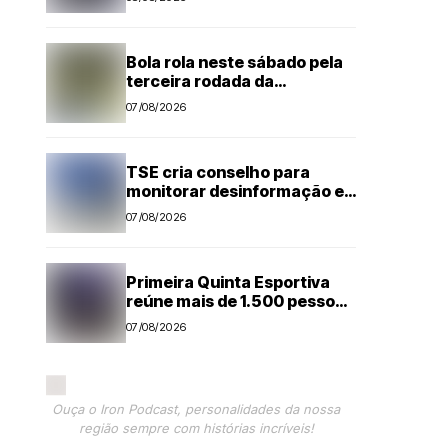
Bola rola neste sábado pela
terceira rodada da
Segundona do Campeonato
07/08/2026
Amador de Futebol
TSE cria conselho para
monitorar desinformação e
IA nas eleições
07/08/2026
Primeira Quinta Esportiva
reúne mais de 1.500 pessoas
em noite histórica para
07/08/2026
Capivari
Ouça o Iron Podcast, personalidades da nossa
região sempre com histórias incríveis!