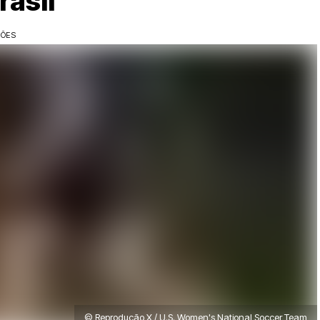
rasil
ÇÕES
© Reprodução X / U.S. Women's National Soccer Team