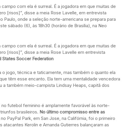
 campo com ela é surreal. É a jogadora em que muitas de
o [risos]”, disse a meia Rose Lavelle, em entrevista
ão Paulo, onde a seleção norte-americana se prepara para
ste sábado (6), às 18h30 (horário de Brasília), na Neo
 campo com ela é surreal. É a jogadora em que muitas de
o [risos]”, disse a meia Rose Lavelle em entrevista
d States Soccer Federation
 o jogo, técnica e taticamente, mas também o quanto ela
s que têm esse encanto. Ela tem uma mentalidade vencedora
cou a também meio-campista Lindsay Heaps, capitã dos
s no futebol feminino é amplamente favorável às norte-
riunfos brasileiros.
No último compromisso entre as
1 no PayPal Park, em San Jose, na Califórnia, foi o primeiro
As atacantes Kerolin e Amanda Gutierres balançaram as