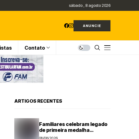
sábado , 8 agosto 2026
ANUNCIE
istas
Contato
ARTIGOS RECENTES
Familiares celebram legado
de primeira medalha
paralímpica do Brasil
08/08/2026