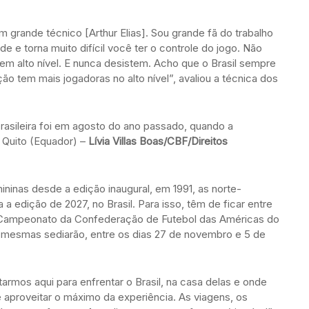
m grande técnico [Arthur Elias]. Sou grande fã do trabalho
e e torna muito difícil você ter o controle do jogo. Não
m alto nível. E nunca desistem. Acho que o Brasil sempre
o tem mais jogadoras no alto nível”, avaliou a técnica dos
rasileira foi em agosto do ano passado, quando a
 Quito (Equador) –
Lívia Villas Boas/CBF/Direitos
inas desde a edição inaugural, em 1991, as norte-
 a edição de 2027, no Brasil. Para isso, têm de ficar entre
 Campeonato da Confederação de Futebol das Américas do
s mesmas sediarão, entre os dias 27 de novembro e 5 de
rmos aqui para enfrentar o Brasil, na casa delas e onde
proveitar o máximo da experiência. As viagens, os