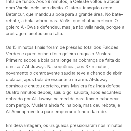
linha de fundo. Aos 29 minutos, a Celeste voltou a atacar
com Varela, pelo lado direito. O lateral triangulou com
Betancur, que mandou a bola para a grande área. No bate-
rebate, a bola sobrou para Vinãs, que chutou certeiro. O
goleiro Al-Owais defendeu, mas já não valia nada, porque a
arbitragem anotou uma falta.
Os 15 minutos finais foram de pressão total dos Falcões
Verdes e quem brilhou foi o goleiro uruguaio Muslera.
Primeiro socou a bola para longe na cobrança de falta do
camisa 7 Al-Juwayr. Na sequência, aos 37 minutos,
novamente o centroavante saudita teve a chance de abrir
o placar, após bola de escanteio na área. Al-Juwayr
dominou e chutou certeiro, mas Muslera fez linda defesa.
Quatro minutos depois, saiu o gol saudita, após escanteio
cobrado por Al-Juwayr, na medida para Kanno cabecear
com perigo. Muslera ainda foi na bola, mas deu rebote, e
Al-Amir aproveitou pare empurrar o fundo da rede.
Em desvantagem, os uruguaios pressionaram nos minutos