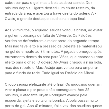
cabecear para o gol, mas a bola acabou saindo. Dez
minutos depois, Ugarte desferiu um chute rasteiro, da
entrada da área, e acertou a trave direita do goleiro Al-
Owais, o grande destaque saudita na etapa final.
Aos 21 minutos, o arqueiro saudita voltou a brilhar, ao evitar
o gol em cobrança de falta de Valverde. Os Falcões
Verdes se defenderam a maior parte do segundo tempo.
Mas não teve jeito e a pressão da Celeste se materializou
no gol de empate ao 34 minutos. A jogada começou após
cruzamento dentro da área para Viñas, que cabeceou com
efeito para o chão. O goleiro Al-Owais chegou a ir na bola,
mas deu rebote e Maxi Aráujo aproveitou para empurrar
para o fundo da rede. Tudo igual no Estádio de Miami.
O jogo seguiu eletrizante até o final. Os uruguaios queriam
virar o placar e por pouco não conseguem. Aos 38
minutos, o atacante Bryan Rodríguez avança pela
esquerda, ajeita e solta uma bomba. A bola passa muito
perto do gol. Aos 41 minutos, foi a vez dos sauditas quase