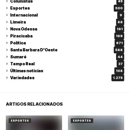
Colunistas
45
Esportes
500
Internacional
9
Limeira
88
Nova Odessa
191
Piracicaba
169
Política
671
Santa Barbara D'Oeste
588
Sumaré
44
Tempo Real
37
Últimas notícias
108
Variedades
1.275
ARTIGOS RELACIONADOS
ESPORTES
ESPORTES