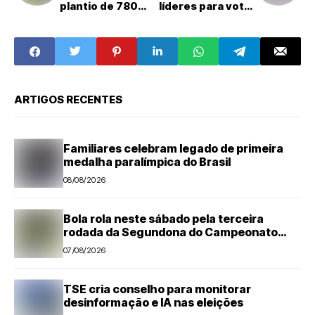
plantio de 780
líderes para votar
mudas de árvores
PL do fim da
em área da nova
escala 6x1
represa
ARTIGOS RECENTES
Familiares celebram legado de primeira
medalha paralímpica do Brasil
08/08/2026
Bola rola neste sábado pela terceira
rodada da Segundona do Campeonato
Amador de Futebol
07/08/2026
TSE cria conselho para monitorar
desinformação e IA nas eleições