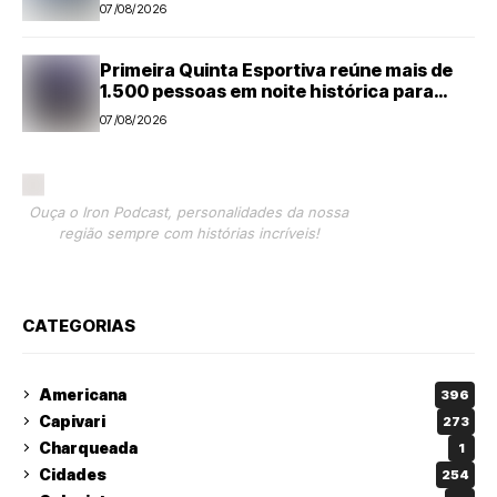
07/08/2026
Primeira Quinta Esportiva reúne mais de
1.500 pessoas em noite histórica para
Capivari
07/08/2026
Ouça o Iron Podcast, personalidades da nossa
região sempre com histórias incríveis!
CATEGORIAS
Americana
396
Capivari
273
Charqueada
1
Cidades
254