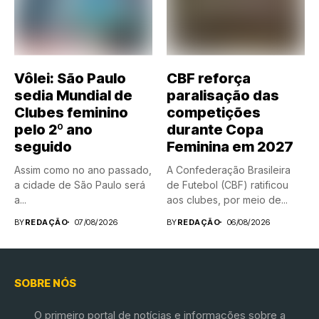
Vôlei: São Paulo
CBF reforça
sedia Mundial de
paralisação das
Clubes feminino
competições
pelo 2º ano
durante Copa
seguido
Feminina em 2027
Assim como no ano passado,
A Confederação Brasileira
a cidade de São Paulo será
de Futebol (CBF) ratificou
a...
aos clubes, por meio de...
BY
REDAÇÃO
07/08/2026
BY
REDAÇÃO
06/08/2026
SOBRE NÓS
O primeiro portal de notícias e informações sobre a