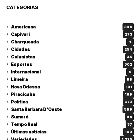
CATEGORIAS
Americana
398
Capivari
273
Charqueada
1
Cidades
254
Colunistas
45
Esportes
502
Internacional
9
Limeira
88
Nova Odessa
191
Piracicaba
169
Política
673
Santa Barbara D'Oeste
589
Sumaré
44
Tempo Real
37
Últimas notícias
109
Variedades
1.275