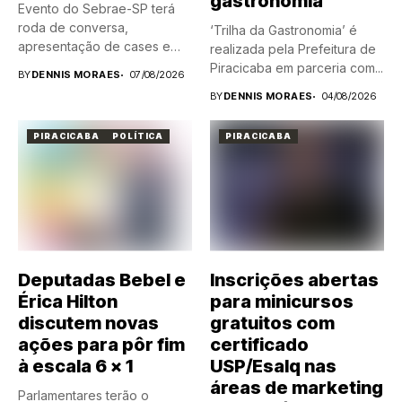
gastronomia
Evento do Sebrae-SP terá
roda de conversa,
‘Trilha da Gastronomia’ é
apresentação de cases e
realizada pela Prefeitura de
dinâmica...
Piracicaba em parceria com...
BY
DENNIS MORAES
07/08/2026
BY
DENNIS MORAES
04/08/2026
PIRACICABA
POLÍTICA
PIRACICABA
Deputadas Bebel e
Inscrições abertas
Érica Hilton
para minicursos
discutem novas
gratuitos com
ações para pôr fim
certificado
à escala 6 x 1
USP/Esalq nas
áreas de marketing
Parlamentares terão o