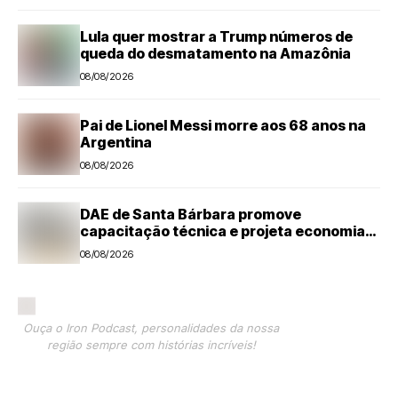
Lula quer mostrar a Trump números de
queda do desmatamento na Amazônia
08/08/2026
Pai de Lionel Messi morre aos 68 anos na
Argentina
08/08/2026
DAE de Santa Bárbara promove
capacitação técnica e projeta economia
anual de mais de R$ 300 mil com eficiência
08/08/2026
energética
Ouça o Iron Podcast, personalidades da nossa
região sempre com histórias incríveis!