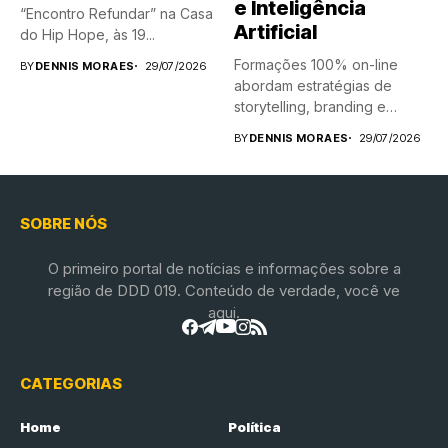
e Inteligência
“Encontro Refundar” na Casa
Artificial
do Hip Hope, às 19...
Formações 100% on-line
BY
DENNIS MORAES
29/07/2026
abordam estratégias de
storytelling, branding e
Inteligência Artificial
BY
DENNIS MORAES
29/07/2026
aplicadas...
SOBRE NÓS
O primeiro portal de notícias e informações sobre a
região de DDD 019. Conteúdo de verdade, você ve
aqui.
CATEGORIAS
Home
Política