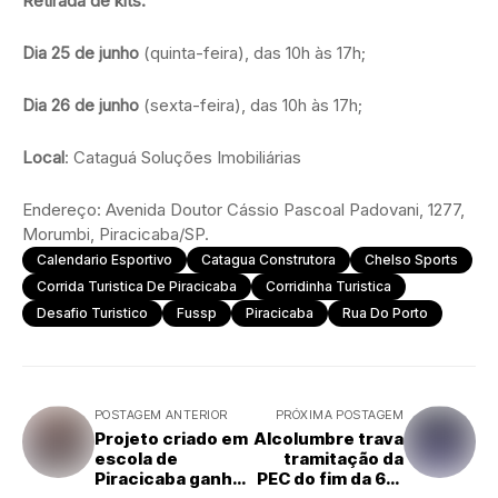
Retirada de kits:
Dia 25 de junho
(quinta-feira), das 10h às 17h;
Dia 26 de junho
(sexta-feira), das 10h às 17h;
Local
: Cataguá Soluções Imobiliárias
Endereço: Avenida Doutor Cássio Pascoal Padovani, 1277,
Morumbi, Piracicaba/SP.
Calendario Esportivo
Catagua Construtora
Chelso Sports
Corrida Turistica De Piracicaba
Corridinha Turistica
Desafio Turistico
Fussp
Piracicaba
Rua Do Porto
POSTAGEM ANTERIOR
PRÓXIMA POSTAGEM
Projeto criado em
Alcolumbre trava
escola de
tramitação da
Piracicaba ganha
PEC do fim da 6x1