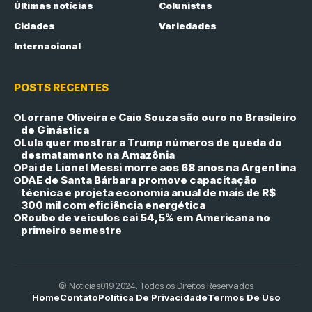
Últimas notícias
Colunistas
Cidades
Variedades
Internacional
POSTS RECENTES
Lorrane Oliveira e Caio Souza são ouro no Brasileiro
de Ginástica
Lula quer mostrar a Trump números de queda do
desmatamento na Amazônia
Pai de Lionel Messi morre aos 68 anos na Argentina
DAE de Santa Bárbara promove capacitação
técnica e projeta economia anual de mais de R$
300 mil com eficiência energética
Roubo de veículos cai 54,5% em Americana no
primeiro semestre
© Noticias019 2024. Todos os Direitos Reservados
Home
Contato
Política De Privacidade
Termos De Uso