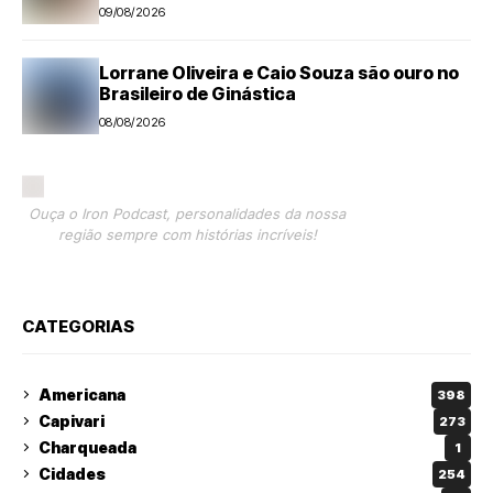
09/08/2026
Lorrane Oliveira e Caio Souza são ouro no
Brasileiro de Ginástica
08/08/2026
Ouça o Iron Podcast, personalidades da nossa
região sempre com histórias incríveis!
CATEGORIAS
Americana
398
Capivari
273
Charqueada
1
Cidades
254