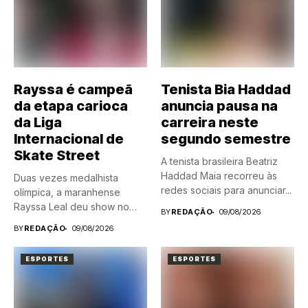
Rayssa é campeã
Tenista Bia Haddad
da etapa carioca
anuncia pausa na
da Liga
carreira neste
Internacional de
segundo semestre
Skate Street
A tenista brasileira Beatriz
Haddad Maia recorreu às
Duas vezes medalhista
redes sociais para anunciar...
olímpica, a maranhense
Rayssa Leal deu show no
BY
REDAÇÃO
09/08/2026
lotado...
BY
REDAÇÃO
09/08/2026
ESPORTES
ESPORTES