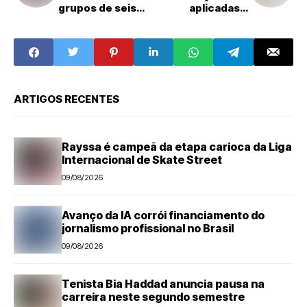
grupos de seis
aplicadas e
cidades em Santa
vacinação contra
Bárbara d’Oeste
gripe continua
neste sábado
para toda a
população em
Santa Bárbara
d’Oeste
ARTIGOS RECENTES
Rayssa é campeã da etapa carioca da Liga
Internacional de Skate Street
09/08/2026
Avanço da IA corrói financiamento do
jornalismo profissional no Brasil
09/08/2026
Tenista Bia Haddad anuncia pausa na
carreira neste segundo semestre