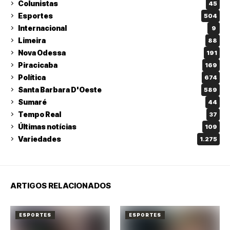
Colunistas
45
Esportes
504
Internacional
9
Limeira
88
Nova Odessa
191
Piracicaba
169
Política
674
Santa Barbara D'Oeste
589
Sumaré
44
Tempo Real
37
Últimas notícias
109
Variedades
1.275
ARTIGOS RELACIONADOS
ESPORTES
ESPORTES