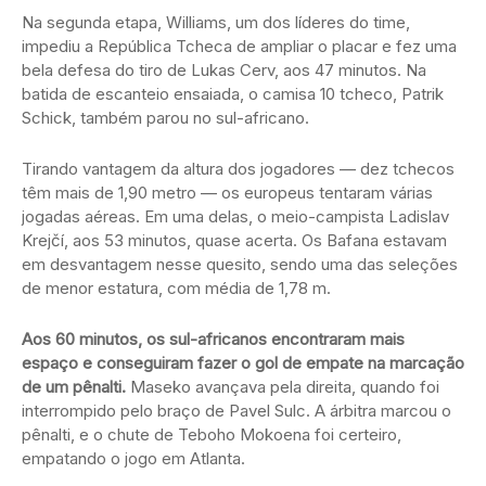
Na segunda etapa, Williams, um dos líderes do time,
impediu a República Tcheca de ampliar o placar e fez uma
bela defesa do tiro de Lukas Cerv, aos 47 minutos. Na
batida de escanteio ensaiada, o camisa 10 tcheco, Patrik
Schick, também parou no sul-africano.
Tirando vantagem da altura dos jogadores — dez tchecos
têm mais de 1,90 metro — os europeus tentaram várias
jogadas aéreas. Em uma delas, o meio-campista Ladislav
Krejčí, aos 53 minutos, quase acerta. Os Bafana estavam
em desvantagem nesse quesito, sendo uma das seleções
de menor estatura, com média de 1,78 m.
Aos 60 minutos, os sul-africanos encontraram mais
espaço e conseguiram fazer o gol de empate na marcação
de um pênalti.
Maseko avançava pela direita, quando foi
interrompido pelo braço de Pavel Sulc. A árbitra marcou o
pênalti, e o chute de Teboho Mokoena foi certeiro,
empatando o jogo em Atlanta.