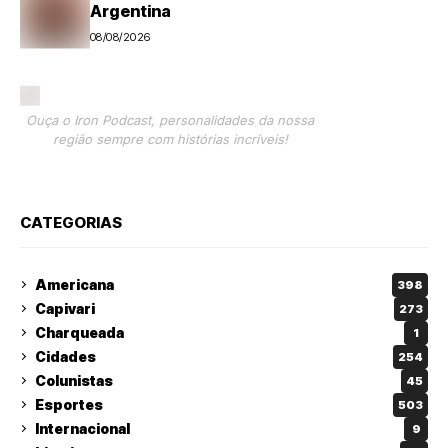
Argentina
08/08/2026
Ouça o Iron Podcast, personalidades da nossa
região sempre com histórias incríveis!
CATEGORIAS
Americana
398
Capivari
273
Charqueada
1
Cidades
254
Colunistas
45
Esportes
503
Internacional
9