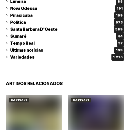
Limeira
88
Nova Odessa
191
Piracicaba
169
Política
673
Santa Barbara D'Oeste
589
Sumaré
44
Tempo Real
37
Últimas notícias
109
Variedades
1.275
ARTIGOS RELACIONADOS
CAPIVARI
CAPIVARI