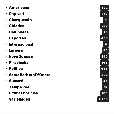
Americana
392
Capivari
267
Charqueada
1
Cidades
252
Colunistas
45
Esportes
495
Internacional
9
Limeira
86
Nova Odessa
190
Piracicaba
168
Política
665
Santa Barbara D'Oeste
582
Sumaré
44
Tempo Real
37
Últimas notícias
108
Variedades
1.265