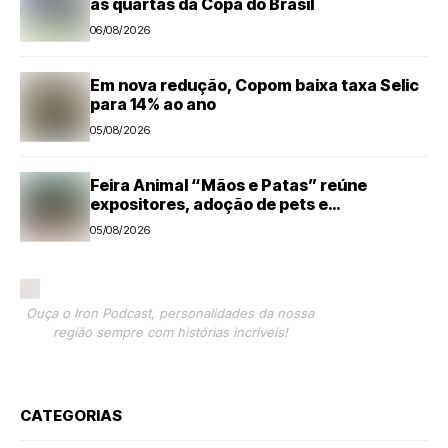
às quartas da Copa do Brasil
06/08/2026
Em nova redução, Copom baixa taxa Selic
para 14% ao ano
05/08/2026
Feira Animal “Mãos e Patas” reúne
expositores, adoção de pets e
microchipagem gratuita neste sábado em
05/08/2026
Santa Bárbara d’Oeste
Ouça o Iron Podcast, personalidades da nossa
região sempre com histórias incríveis!
CATEGORIAS