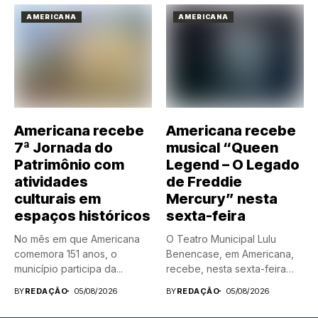
AMERICANA
AMERICANA
Americana recebe
Americana recebe
7ª Jornada do
musical “Queen
Patrimônio com
Legend – O Legado
atividades
de Freddie
culturais em
Mercury” nesta
espaços históricos
sexta-feira
No mês em que Americana
O Teatro Municipal Lulu
comemora 151 anos, o
Benencase, em Americana,
município participa da...
recebe, nesta sexta-feira
(7), às...
BY
REDAÇÃO
05/08/2026
BY
REDAÇÃO
05/08/2026