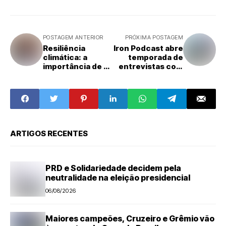
POSTAGEM ANTERIOR
PRÓXIMA POSTAGEM
Resiliência
Iron Podcast abre
climática: a
temporada de
importância de se
entrevistas com
transformar
pré-candidatos e
dados em
recebe Gustavo
capacidade de
Antoniassi do
resposta para a
Dona Maria
proteção de
vidas
ARTIGOS RECENTES
PRD e Solidariedade decidem pela
neutralidade na eleição presidencial
06/08/2026
Maiores campeões, Cruzeiro e Grêmio vão