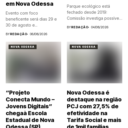
em Nova Odessa
Parque ecológico está
fechado desde 2019:
Evento com foco
Comissão investiga possíveis
beneficente será dias 29 e
irregularidades em
30 de agosto e...
BY
REDAÇÃO
04/08/2026
processo...
BY
REDAÇÃO
06/08/2026
NOVA ODESSA
NOVA ODESSA
“Projeto
Nova Odessa é
Conecta Mundo –
destaque na região
Jovens Digitais”
PCJ com 27,5% de
chegaà Escola
efetividade na
Estadual de Nova
Tarifa Social e mais
Odessa (SP)
de 1mil famílias