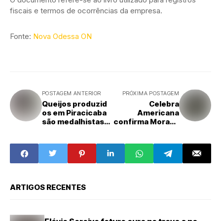
fiscais e termos de ocorrências da empresa.
Fonte:
Nova Odessa ON
POSTAGEM ANTERIOR
PRÓXIMA POSTAGEM
Queijos produzid
Celebra
os em Piracicaba
Americana
são medalhistas
confirma Morada
em
e Cassiane e deve
campeonato mun
reunir milhares
dial
no CCL em maio
ARTIGOS RECENTES