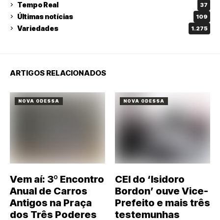
Tempo Real
37
Últimas notícias
109
Variedades
1.275
ARTIGOS RELACIONADOS
NOVA ODESSA
NOVA ODESSA
Vem aí: 3º Encontro
CEI do ‘Isidoro
Anual de Carros
Bordon’ ouve Vice-
Antigos na Praça
Prefeito e mais três
dos Três Poderes
testemunhas