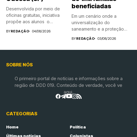
beneficiadas
Desenvolvida por meio de
oficinas gratuitas, iniciativa
Em um cenário onde a
propõe aos alunos o
universalização do
encontro...
saneamento e a proteção
BY
REDAÇÃO
04/08/2026
das...
BY
REDAÇÃO
03/08/2026
SOBRE NÓS
O primeiro portal de notícias e informações sobre a
região de DDD 019. Conteúdo de verdade, você ve
aqui.
CATEGORIAS
Home
Política
Últimas notícias
Colunistas