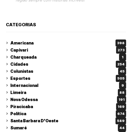
CATEGORIAS
Americana
398
Capivari
273
Charqueada
1
Cidades
254
Colunistas
45
Esportes
505
Internacional
9
Limeira
88
Nova Odessa
191
Piracicaba
169
Política
674
Santa Barbara D'Oeste
589
Sumaré
44