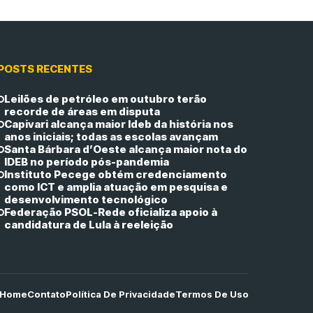
POSTS RECENTES
Leilões de petróleo em outubro terão
recorde de áreas em disputa
Capivari alcança maior Ideb da história nos
anos iniciais; todas as escolas avançam
Santa Bárbara d’Oeste alcança maior nota do
IDEB no período pós-pandemia
Instituto Pecege obtém credenciamento
como ICT e amplia atuação em pesquisa e
desenvolvimento tecnológico
Federação PSOL-Rede oficializa apoio à
candidatura de Lula à reeleição
Home
Contato
Política De Privacidade
Termos De Uso