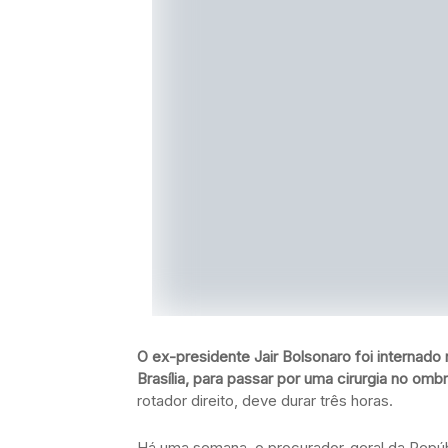
O ex-presidente Jair Bolsonaro foi internado 
Brasília, para passar por uma cirurgia no ombr
rotador direito, deve durar três horas.
Há uma semana, o procurador-geral da Repúbl