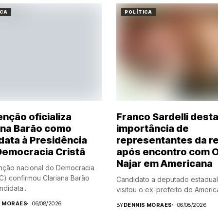
ICA
POLÍTICA
nção oficializa
Franco Sardelli dest
ana Barão como
importância de
data à Presidência
representantes da r
Democracia Cristã
após encontro com 
Najar em Americana
nção nacional do Democracia
DC) confirmou Clariana Barão
Candidato a deputado estadual
didata...
visitou o ex-prefeito de America
S MORAES
06/08/2026
BY
DENNIS MORAES
06/08/2026