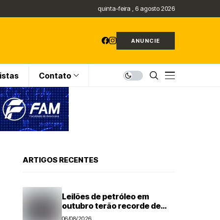
quinta-feira , 6 agosto 2026
ANUNCIE
istas
Contato
ARTIGOS RECENTES
Leilões de petróleo em
outubro terão recorde de
áreas em disputa
06/08/2026