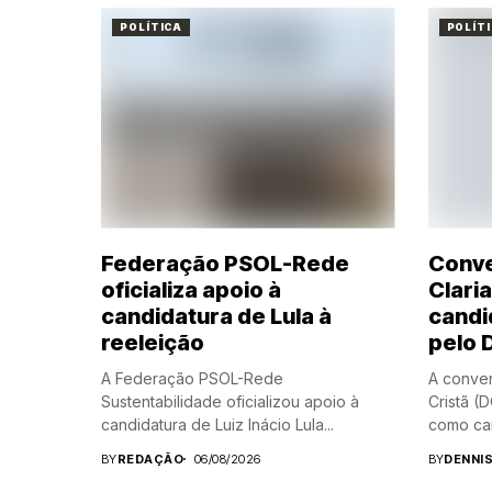
POLÍTICA
POLÍT
Federação PSOL-Rede
Conve
oficializa apoio à
Clari
candidatura de Lula à
candi
reeleição
pelo 
A Federação PSOL-Rede
A conve
Sustentabilidade oficializou apoio à
Cristã (
candidatura de Luiz Inácio Lula...
como can
BY
REDAÇÃO
06/08/2026
BY
DENNI