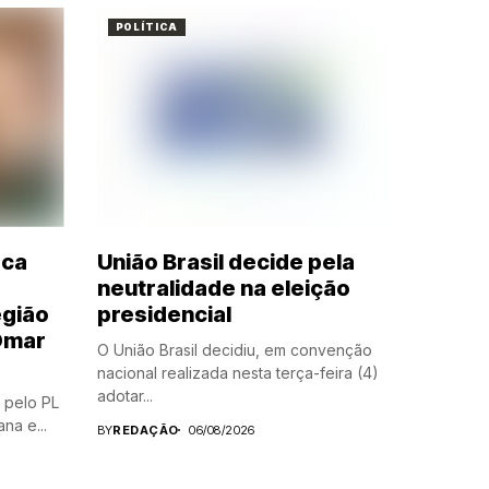
POLÍTICA
aca
União Brasil decide pela
neutralidade na eleição
egião
presidencial
Omar
O União Brasil decidiu, em convenção
nacional realizada nesta terça-feira (4)
adotar...
 pelo PL
na e...
BY
REDAÇÃO
06/08/2026