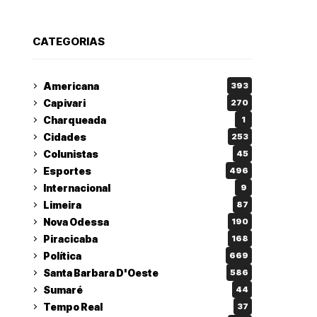
CATEGORIAS
Americana
393
Capivari
270
Charqueada
1
Cidades
253
Colunistas
45
Esportes
496
Internacional
9
Limeira
87
Nova Odessa
190
Piracicaba
168
Política
669
Santa Barbara D'Oeste
586
Sumaré
44
Tempo Real
37