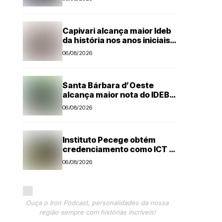
Capivari alcança maior Ideb
da história nos anos iniciais;
todas as escolas avançam
06/08/2026
Santa Bárbara d’Oeste
alcança maior nota do IDEB
no período pós-pandemia
06/08/2026
Instituto Pecege obtém
credenciamento como ICT e
amplia atuação em pesquisa
06/08/2026
e desenvolvimento
tecnológico
Ouça o Iron Podcast, personalidades da nossa
região sempre com histórias incríveis!