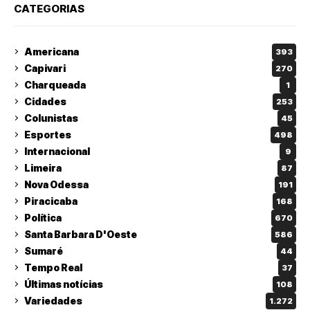
CATEGORIAS
Americana
393
Capivari
270
Charqueada
1
Cidades
253
Colunistas
45
Esportes
498
Internacional
9
Limeira
87
Nova Odessa
191
Piracicaba
168
Política
670
Santa Barbara D'Oeste
586
Sumaré
44
Tempo Real
37
Últimas notícias
108
Variedades
1.272