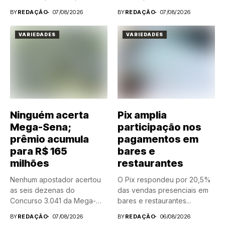
BY
REDAÇÃO
07/08/2026
BY
REDAÇÃO
07/08/2026
VARIEDADES
VARIEDADES
Ninguém acerta
Pix amplia
Mega-Sena;
participação nos
prêmio acumula
pagamentos em
para R$ 165
bares e
milhões
restaurantes
Nenhum apostador acertou
O Pix respondeu por 20,5%
as seis dezenas do
das vendas presenciais em
Concurso 3.041 da Mega-
bares e restaurantes...
Sena, realizado nesta...
BY
REDAÇÃO
07/08/2026
BY
REDAÇÃO
06/08/2026