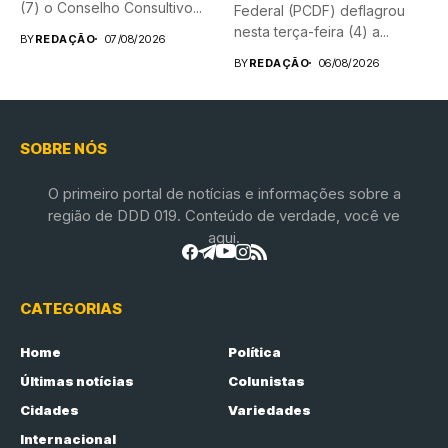
(7) o Conselho Consultivo...
Federal (PCDF) deflagrou
nesta terça-feira (4) a...
BY
REDAÇÃO
07/08/2026
BY
REDAÇÃO
06/08/2026
SOBRE NÓS
O primeiro portal de notícias e informações sobre a
região de DDD 019. Conteúdo de verdade, você ve
aqui.
CATEGORIAS
Home
Política
Últimas notícias
Colunistas
Cidades
Variedades
Internacional