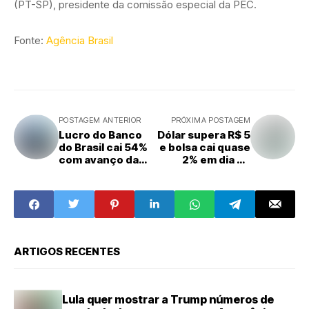
(PT-SP), presidente da comissão especial da PEC.
Fonte:
Agência Brasil
POSTAGEM ANTERIOR
PRÓXIMA POSTAGEM
Lucro do Banco
Dólar supera R$ 5
do Brasil cai 54%
e bolsa cai quase
com avanço da
2% em dia de
crise no agro
turbulência
ARTIGOS RECENTES
Lula quer mostrar a Trump números de