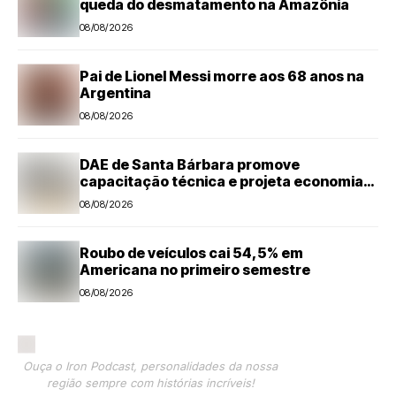
queda do desmatamento na Amazônia
08/08/2026
Pai de Lionel Messi morre aos 68 anos na
Argentina
08/08/2026
DAE de Santa Bárbara promove
capacitação técnica e projeta economia
anual de mais de R$ 300 mil com eficiência
08/08/2026
energética
Roubo de veículos cai 54,5% em
Americana no primeiro semestre
08/08/2026
Ouça o Iron Podcast, personalidades da nossa
região sempre com histórias incríveis!