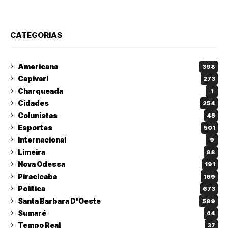
CATEGORIAS
Americana
398
Capivari
273
Charqueada
1
Cidades
254
Colunistas
45
Esportes
501
Internacional
9
Limeira
88
Nova Odessa
191
Piracicaba
169
Política
673
Santa Barbara D'Oeste
589
Sumaré
44
Tempo Real
37