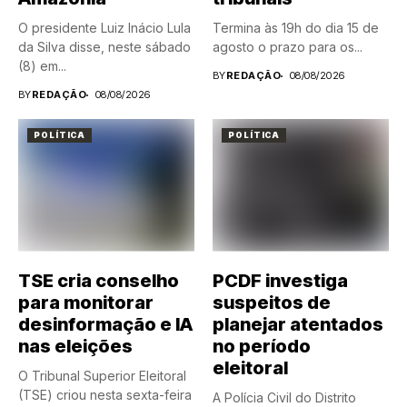
O presidente Luiz Inácio Lula
Termina às 19h do dia 15 de
da Silva disse, neste sábado
agosto o prazo para os...
(8) em...
BY
REDAÇÃO
08/08/2026
BY
REDAÇÃO
08/08/2026
POLÍTICA
POLÍTICA
TSE cria conselho
PCDF investiga
para monitorar
suspeitos de
desinformação e IA
planejar atentados
nas eleições
no período
eleitoral
O Tribunal Superior Eleitoral
(TSE) criou nesta sexta-feira
A Polícia Civil do Distrito