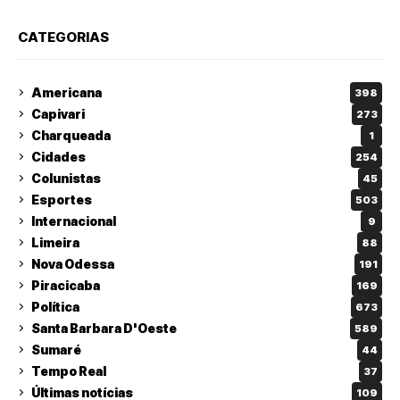
CATEGORIAS
Americana
398
Capivari
273
Charqueada
1
Cidades
254
Colunistas
45
Esportes
503
Internacional
9
Limeira
88
Nova Odessa
191
Piracicaba
169
Política
673
Santa Barbara D'Oeste
589
Sumaré
44
Tempo Real
37
Últimas notícias
109