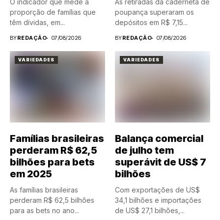
O indicador que mede a
As retiradas da caderneta de
proporção de famílias que
poupança superaram os
têm dívidas, em...
depósitos em R$ 7,15...
BY
REDAÇÃO
07/08/2026
BY
REDAÇÃO
07/08/2026
VARIEDADES
VARIEDADES
Famílias brasileiras
Balança comercial
perderam R$ 62,5
de julho tem
bilhões para bets
superávit de US$ 7
em 2025
bilhões
As famílias brasileiras
Com exportações de US$
perderam R$ 62,5 bilhões
34,1 bilhões e importações
para as bets no ano...
de US$ 27,1 bilhões,...