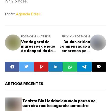
194,9 bilhões.
fonte:
Agência Brasil
POSTAGEM ANTERIOR
PRÓXIMA POSTAGEM
Venda geral de
Boulos critica
ingressos de jogo
compensação a
de despedida da
empresas pelo
seleção começa
fim da escala 6x1
quinta
ARTIGOS RECENTES
Tenista Bia Haddad anuncia pausa na
carreira neste segundo semestre