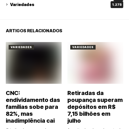
Variedades
1.275
ARTIGOS RELACIONADOS
VARIEDADES
VARIEDADES
CNC:
Retiradas da
endividamento das
poupança superam
famílias sobe para
depósitos em R$
82%, mas
7,15 bilhões em
inadimplência cai
julho