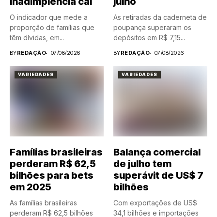
inadimplência cai
julho
O indicador que mede a
As retiradas da caderneta de
proporção de famílias que
poupança superaram os
têm dívidas, em...
depósitos em R$ 7,15...
BY
REDAÇÃO
07/08/2026
BY
REDAÇÃO
07/08/2026
VARIEDADES
VARIEDADES
Famílias brasileiras
Balança comercial
perderam R$ 62,5
de julho tem
bilhões para bets
superávit de US$ 7
em 2025
bilhões
As famílias brasileiras
Com exportações de US$
perderam R$ 62,5 bilhões
34,1 bilhões e importações