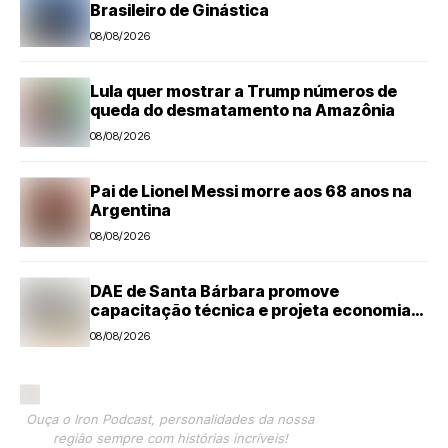
Brasileiro de Ginástica
08/08/2026
Lula quer mostrar a Trump números de
queda do desmatamento na Amazônia
08/08/2026
Pai de Lionel Messi morre aos 68 anos na
Argentina
08/08/2026
DAE de Santa Bárbara promove
capacitação técnica e projeta economia
anual de mais de R$ 300 mil com eficiência
08/08/2026
energética
Ouça o Iron Podcast, personalidades da nossa
região sempre com histórias incríveis!