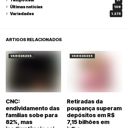
Últimas notícias
109
Variedades
1.275
ARTIGOS RELACIONADOS
VARIEDADES
VARIEDADES
CNC:
Retiradas da
endividamento das
poupança superam
famílias sobe para
depósitos em R$
82%, mas
7,15 bilhões em