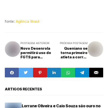
fonte:
Agência Brasil
POSTAGEM ANTERIOR
PRÓXIMA POSTAGEM
Novo Desenrola
Queniano se
permitirá uso do
torna primeiro
FGTS para
atleta a correr
renegociação de
maratona abaixo
dívidas
de 2 horas
ARTIGOS RECENTES
Lorrane Oliveira e Caio Souza são ouro no