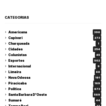
CATEGORIAS
Americana
398
Capivari
273
Charqueada
1
Cidades
254
Colunistas
45
Esportes
502
Internacional
9
Limeira
88
Nova Odessa
191
Piracicaba
169
Política
673
Santa Barbara D'Oeste
589
Sumaré
44
Tempo Real
37