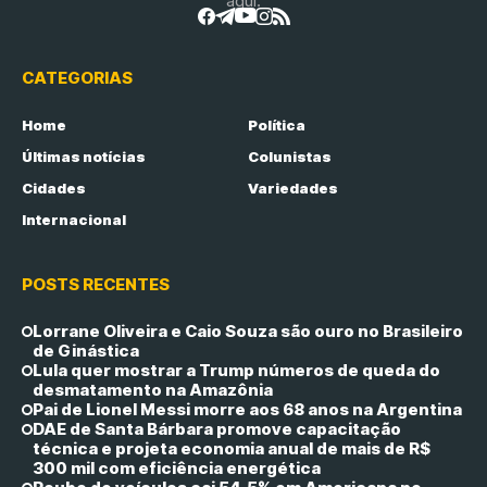
aqui.
CATEGORIAS
Home
Política
Últimas notícias
Colunistas
Cidades
Variedades
Internacional
POSTS RECENTES
Lorrane Oliveira e Caio Souza são ouro no Brasileiro
de Ginástica
Lula quer mostrar a Trump números de queda do
desmatamento na Amazônia
Pai de Lionel Messi morre aos 68 anos na Argentina
DAE de Santa Bárbara promove capacitação
técnica e projeta economia anual de mais de R$
300 mil com eficiência energética