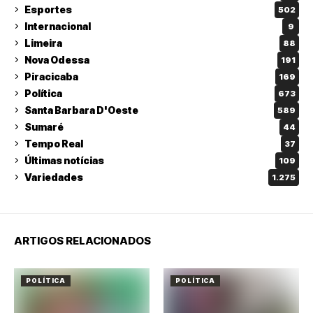
Esportes
502
Internacional
9
Limeira
88
Nova Odessa
191
Piracicaba
169
Política
673
Santa Barbara D'Oeste
589
Sumaré
44
Tempo Real
37
Últimas notícias
109
Variedades
1.275
ARTIGOS RELACIONADOS
POLÍTICA
POLÍTICA