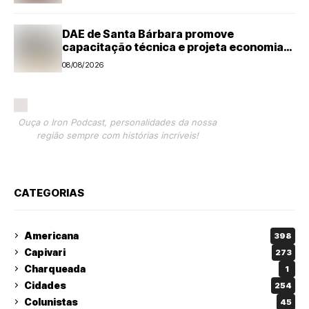
DAE de Santa Bárbara promove
capacitação técnica e projeta economia
anual de mais de R$ 300 mil com eficiência
08/08/2026
energética
Ouça o Iron Podcast, personalidades da nossa
região sempre com histórias incríveis!
CATEGORIAS
Americana
398
Capivari
273
Charqueada
1
Cidades
254
Colunistas
45