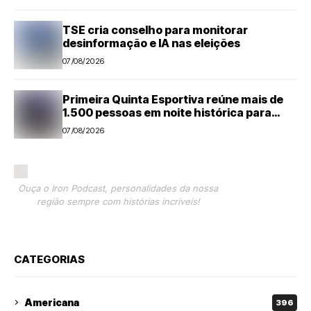
TSE cria conselho para monitorar
desinformação e IA nas eleições
07/08/2026
Primeira Quinta Esportiva reúne mais de
1.500 pessoas em noite histórica para
Capivari
07/08/2026
Ouça o Iron Podcast, personalidades da nossa
região sempre com histórias incríveis!
CATEGORIAS
Americana
396