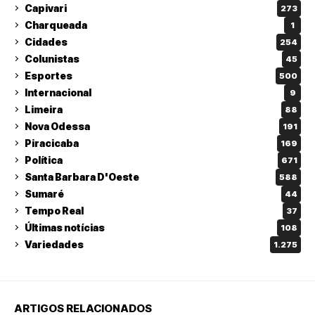
Capivari
273
Charqueada
1
Cidades
254
Colunistas
45
Esportes
500
Internacional
9
Limeira
88
Nova Odessa
191
Piracicaba
169
Política
671
Santa Barbara D'Oeste
588
Sumaré
44
Tempo Real
37
Últimas notícias
108
Variedades
1.275
ARTIGOS RELACIONADOS