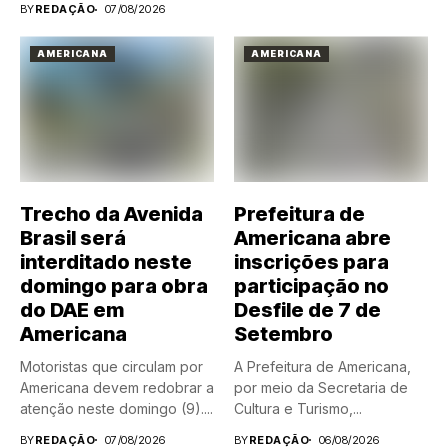
BY
REDAÇÃO
07/08/2026
AMERICANA
AMERICANA
Trecho da Avenida
Prefeitura de
Brasil será
Americana abre
interditado neste
inscrições para
domingo para obra
participação no
do DAE em
Desfile de 7 de
Americana
Setembro
Motoristas que circulam por
A Prefeitura de Americana,
Americana devem redobrar a
por meio da Secretaria de
atenção neste domingo (9)....
Cultura e Turismo,...
BY
REDAÇÃO
07/08/2026
BY
REDAÇÃO
06/08/2026