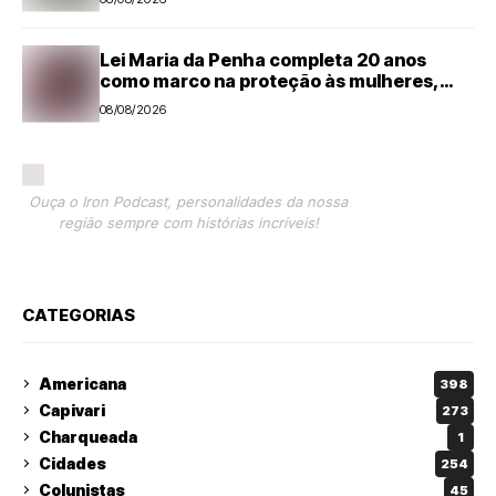
Lei Maria da Penha completa 20 anos
como marco na proteção às mulheres,
mas violência ainda desafia o país
08/08/2026
Ouça o Iron Podcast, personalidades da nossa
região sempre com histórias incríveis!
CATEGORIAS
Americana
398
Capivari
273
Charqueada
1
Cidades
254
Colunistas
45