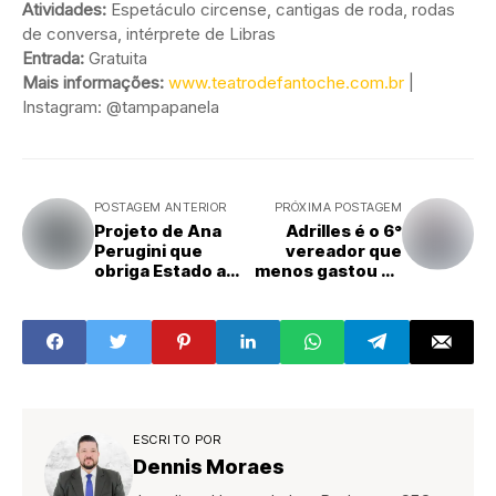
Atividades:
Espetáculo circense, cantigas de roda, rodas
de conversa, intérprete de Libras
Entrada:
Gratuita
Mais informações:
www.teatrodefantoche.com.br
|
Instagram: @tampapanela
POSTAGEM ANTERIOR
PRÓXIMA POSTAGEM
Projeto de Ana
Adrilles é o 6°
Perugini que
vereador que
obriga Estado a
menos gastou na
enviar lista de
Câmara de São
pacientes na fila
Paulo nos
do Cross ao MP
primeiros meses
avança na Alesp
de mandato
ESCRITO POR
Dennis Moraes