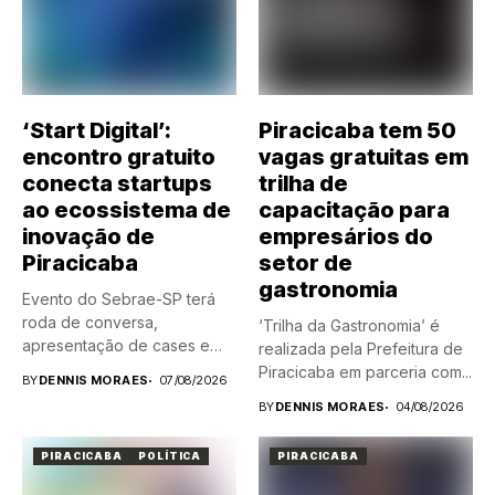
‘Start Digital’:
Piracicaba tem 50
encontro gratuito
vagas gratuitas em
conecta startups
trilha de
ao ecossistema de
capacitação para
inovação de
empresários do
Piracicaba
setor de
gastronomia
Evento do Sebrae-SP terá
roda de conversa,
‘Trilha da Gastronomia’ é
apresentação de cases e
realizada pela Prefeitura de
dinâmica...
Piracicaba em parceria com...
BY
DENNIS MORAES
07/08/2026
BY
DENNIS MORAES
04/08/2026
PIRACICABA
POLÍTICA
PIRACICABA