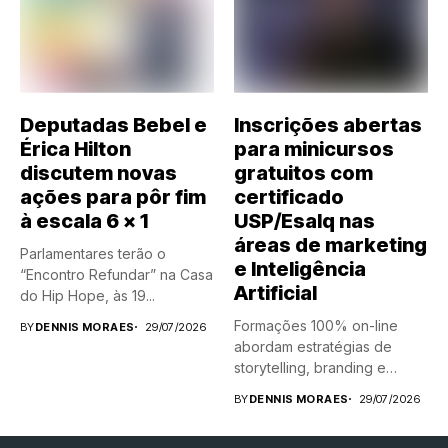
Deputadas Bebel e
Inscrições abertas
Érica Hilton
para minicursos
discutem novas
gratuitos com
ações para pôr fim
certificado
à escala 6 x 1
USP/Esalq nas
áreas de marketing
Parlamentares terão o
e Inteligência
“Encontro Refundar” na Casa
Artificial
do Hip Hope, às 19...
Formações 100% on-line
BY
DENNIS MORAES
29/07/2026
abordam estratégias de
storytelling, branding e
Inteligência Artificial
BY
DENNIS MORAES
29/07/2026
aplicadas...