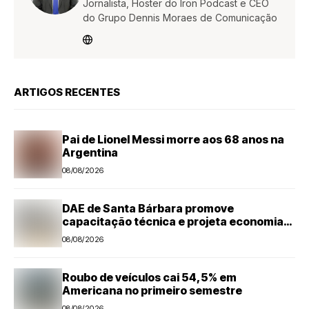
Jornalista, Hoster do Iron Podcast e CEO
do Grupo Dennis Moraes de Comunicação
ARTIGOS RECENTES
Pai de Lionel Messi morre aos 68 anos na
Argentina
08/08/2026
DAE de Santa Bárbara promove
capacitação técnica e projeta economia
anual de mais de R$ 300 mil com eficiência
08/08/2026
energética
Roubo de veículos cai 54,5% em
Americana no primeiro semestre
08/08/2026