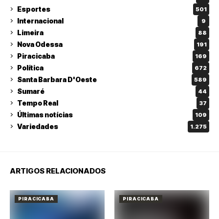
Esportes
501
Internacional
9
Limeira
88
Nova Odessa
191
Piracicaba
169
Política
672
Santa Barbara D'Oeste
589
Sumaré
44
Tempo Real
37
Últimas notícias
109
Variedades
1.275
ARTIGOS RELACIONADOS
PIRACICABA
PIRACICABA