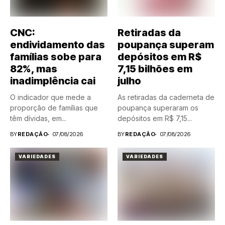
CNC:
Retiradas da
endividamento das
poupança superam
famílias sobe para
depósitos em R$
82%, mas
7,15 bilhões em
inadimplência cai
julho
O indicador que mede a
As retiradas da caderneta de
proporção de famílias que
poupança superaram os
têm dívidas, em...
depósitos em R$ 7,15...
BY
REDAÇÃO
07/08/2026
BY
REDAÇÃO
07/08/2026
VARIEDADES
VARIEDADES