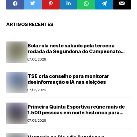
Santa Bárbara
d'Oeste
ARTIGOS RECENTES
Bola rola neste sábado pela terceira
rodada da Segundona do Campeonato
Amador de Futebol
07/08/2026
TSE cria conselho para monitorar
desinformação e IA nas eleições
07/08/2026
Primeira Quinta Esportiva reúne mais de
1.500 pessoas em noite histórica para
Capivari
07/08/2026