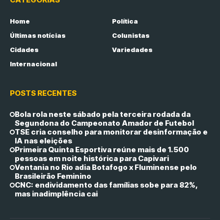
Home
Política
Últimas notícias
Colunistas
Cidades
Variedades
Internacional
POSTS RECENTES
Bola rola neste sábado pela terceira rodada da
Segundona do Campeonato Amador de Futebol
TSE cria conselho para monitorar desinformação e
IA nas eleições
Primeira Quinta Esportiva reúne mais de 1.500
pessoas em noite histórica para Capivari
Ventania no Rio adia Botafogo x Fluminense pelo
Brasileirão Feminino
CNC: endividamento das famílias sobe para 82%,
mas inadimplência cai