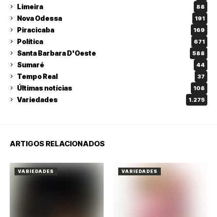
Limeira
88
Nova Odessa
191
Piracicaba
169
Política
671
Santa Barbara D'Oeste
588
Sumaré
44
Tempo Real
37
Últimas notícias
108
Variedades
1.275
ARTIGOS RELACIONADOS
VARIEDADES
VARIEDADES