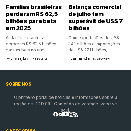
Famílias brasileiras
Balança comercial
perderam R$ 62,5
de julho tem
bilhões para bets
superávit de US$ 7
em 2025
bilhões
As famílias brasileiras
Com exportações de US$
perderam R$ 62,5 bilhões
34,1 bilhões e importações
para as bets no ano...
de US$ 27,1 bilhões,...
BY
REDAÇÃO
07/08/2026
BY
REDAÇÃO
07/08/2026
SOBRE NÓS
O primeiro portal de notícias e informações sobre a
região de DDD 019. Conteúdo de verdade, você ve
aqui.
CATEGORIAS