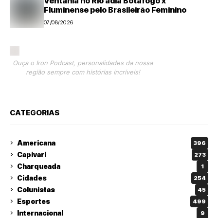
Ventania no Rio adia Botafogo x
Fluminense pelo Brasileirão Feminino
07/08/2026
Ouça o Iron Podcast, personalidades da nossa
região sempre com histórias incríveis!
CATEGORIAS
Americana
396
Capivari
273
Charqueada
1
Cidades
254
Colunistas
45
Esportes
499
Internacional
9