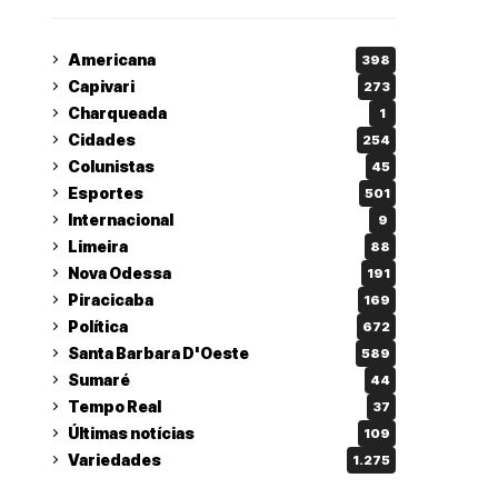
Americana
398
Capivari
273
Charqueada
1
Cidades
254
Colunistas
45
Esportes
501
Internacional
9
Limeira
88
Nova Odessa
191
Piracicaba
169
Política
672
Santa Barbara D'Oeste
589
Sumaré
44
Tempo Real
37
Últimas notícias
109
Variedades
1.275