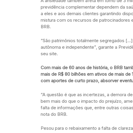
A ansiedade também afeta em torno de 3 mi
previdência complementar dependem da saúde 
a eles e aos demais clientes garantindo disp
mistura com os recursos de patrocinadores e
BRB.
“São patrimônios totalmente segregados […]
autônoma e independente”, garante a Prev
seu site.
Com mais de 60 anos de história, o BRB tam
mais de R$ 80 bilhões em ativos de mais de 1
com aportes de curto prazo, absorver eventua
“A questão é que as incertezas, a demora d
bem mais do que o impacto do prejuízo, ameaç
falta de informações que, entre outras coisa
nota do BRB.
Pesou para o rebaixamento a falta de clarez