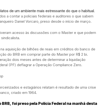
elatos de um ambiente mais estressante do que o habitual
.
os a contar a policiais federais e auditores o que sabem
anqueiro Daniel Vorcaro, preso desde o início de março.
ue tiveram acesso às discussões com o Master e que podem
sindicalista.
 na aquisição de bilhões de reais em créditos do banco de
nção do BRB em comprar parte do Master por R$ 2 bi.
eração dois meses antes de determinar a liquidação
Federal (PF) deflagrar a Operação Compliance Zero.
pp
rceirizados e estagiários relatam é resultado de uma crise
 banco, criado em 1964.
 BRB, foi preso pela Polícia Federal na manhã desta