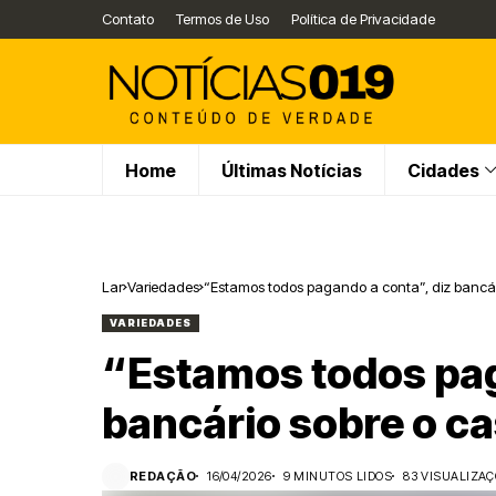
Contato
Termos de Uso
Política de Privacidade
Home
Últimas Notícias
Cidades
Lar
Variedades
“Estamos todos pagando a conta”, diz bancár
VARIEDADES
“Estamos todos pag
bancário sobre o c
REDAÇÃO
16/04/2026
9 MINUTOS LIDOS
83 VISUALIZA