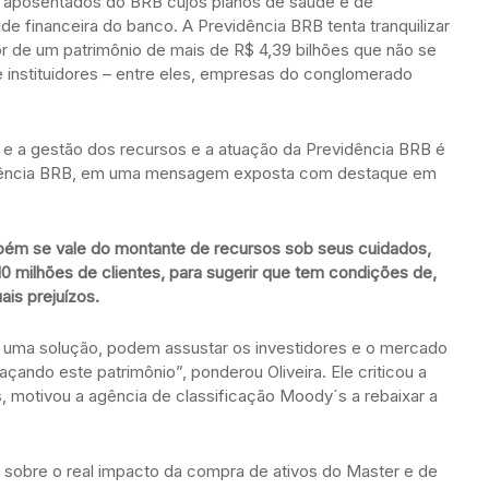
l aposentados do BRB cujos planos de saúde e de
financeira do banco. A Previdência BRB tenta tranquilizar
or de um patrimônio de mais de R$ 4,39 bilhões que não se
 instituidores – entre eles, empresas do conglomerado
 e a gestão dos recursos e a atuação da Previdência BRB é
idência BRB, em uma mensagem exposta com destaque em
bém se vale do montante de recursos sob seus cuidados,
0 milhões de clientes, para sugerir que tem condições de,
is prejuízos.
e uma solução, podem assustar os investidores e o mercado
ando este patrimônio”, ponderou Oliveira. Ele criticou a
s, motivou a agência de classificação Moody´s a rebaixar a
a sobre o real impacto da compra de ativos do Master e de