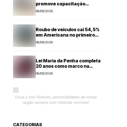
promove capacitação
técnica e projeta economia
08/08/2026
anual de mais de R$ 300 mil
com eficiência energética
Roubo de veículos cai 54,5%
em Americana no primeiro
semestre
08/08/2026
Lei Maria da Penha completa
20 anos como marco na
proteção às mulheres, mas
08/08/2026
violência ainda desafia o país
Ouça o Iron Podcast, personalidades da nossa
região sempre com histórias incríveis!
CATEGORIAS