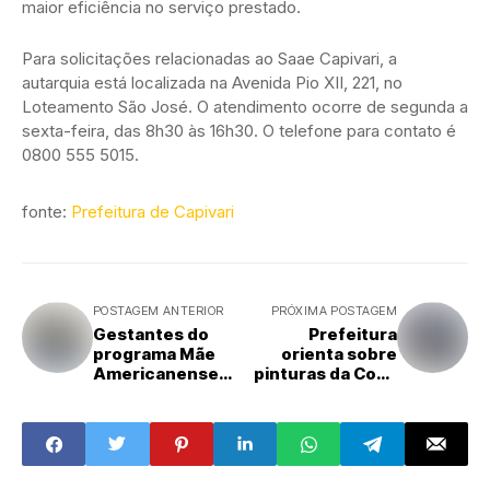
maior eficiência no serviço prestado.
Para solicitações relacionadas ao Saae Capivari, a
autarquia está localizada na Avenida Pio XII, 221, no
Loteamento São José. O atendimento ocorre de segunda a
sexta-feira, das 8h30 às 16h30. O telefone para contato é
0800 555 5015.
fonte:
Prefeitura de Capivari
POSTAGEM ANTERIOR
PRÓXIMA POSTAGEM
Gestantes do
Prefeitura
programa Mãe
orienta sobre
Americanense
pinturas da Copa
visitam a
do Mundo nas
Maternidade do
vias públicas e
Hospital
segurança no
Municipal
trânsito