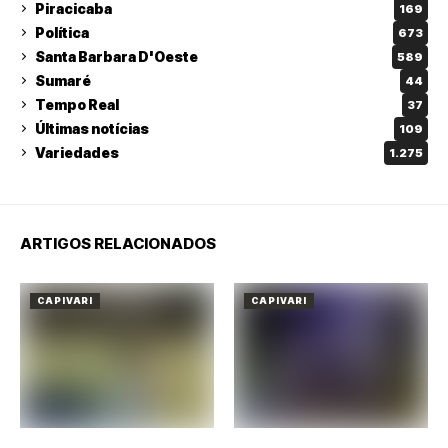
Piracicaba
169
Política
673
Santa Barbara D'Oeste
589
Sumaré
44
Tempo Real
37
Últimas notícias
109
Variedades
1.275
ARTIGOS RELACIONADOS
CAPIVARI
CAPIVARI