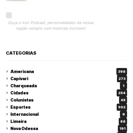
energética
Ouça o Iron Podcast, personalidades da nossa
região sempre com histórias incríveis!
CATEGORIAS
Americana
398
Capivari
273
Charqueada
1
Cidades
254
Colunistas
45
Esportes
502
Internacional
9
Limeira
88
Nova Odessa
191