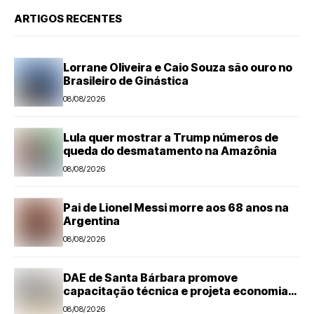
ARTIGOS RECENTES
Lorrane Oliveira e Caio Souza são ouro no
Brasileiro de Ginástica
08/08/2026
Lula quer mostrar a Trump números de
queda do desmatamento na Amazônia
08/08/2026
Pai de Lionel Messi morre aos 68 anos na
Argentina
08/08/2026
DAE de Santa Bárbara promove
capacitação técnica e projeta economia
anual de mais de R$ 300 mil com eficiência
08/08/2026