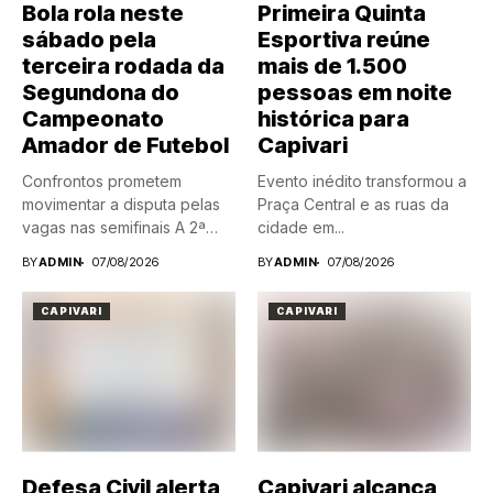
Bola rola neste
Primeira Quinta
sábado pela
Esportiva reúne
terceira rodada da
mais de 1.500
Segundona do
pessoas em noite
Campeonato
histórica para
Amador de Futebol
Capivari
Confrontos prometem
Evento inédito transformou a
movimentar a disputa pelas
Praça Central e as ruas da
vagas nas semifinais A 2ª
cidade em...
Divisão...
BY
ADMIN
07/08/2026
BY
ADMIN
07/08/2026
CAPIVARI
CAPIVARI
Defesa Civil alerta
Capivari alcança