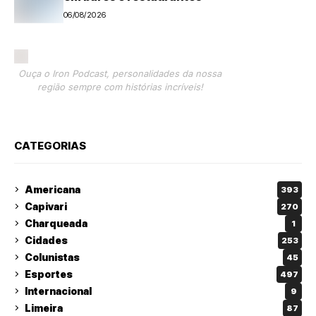
06/08/2026
Ouça o Iron Podcast, personalidades da nossa
região sempre com histórias incríveis!
CATEGORIAS
Americana
393
Capivari
270
Charqueada
1
Cidades
253
Colunistas
45
Esportes
497
Internacional
9
Limeira
87