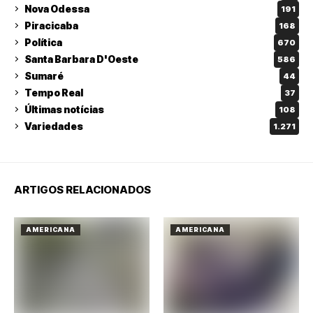
Nova Odessa
191
Piracicaba
168
Política
670
Santa Barbara D'Oeste
586
Sumaré
44
Tempo Real
37
Últimas notícias
108
Variedades
1.271
ARTIGOS RELACIONADOS
AMERICANA
AMERICANA