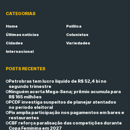
CATEGORIAS
Home
Política
Últimas notícias
Colunistas
Cidades
Variedades
Internacional
POSTS RECENTES
Petrobras tem lucro líquido de R$ 52,4 bi no
segundo trimestre
Ninguém acerta Mega-Sena; prêmio acumula para
R$ 165 milhões
PCDF investiga suspeitos de planejar atentados
no período eleitoral
Pix amplia participação nos pagamentos em bares e
restaurantes
CBF reforça paralisação das competições durante
Copa Feminina em 2027