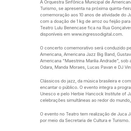
A Orquestra Sinfônica Municipal de Americana,
Turismo, se apresenta na próxima quinta-feir
comemoração aos 10 anos de atividade do Ju
com a doação de 1 kg de arroz ou feijão para
Teatro Lulu Benencase fica na Rua Gonçalves 
disponíveis em www.ingressodigital.com.
O concerto comemorativo será conduzido pel
Americana, Americana Jazz Big Band, Gustav
Americana “Maestrina Marilia Andrade”, sob 
Odara, Manda Moraes, Lucas Pavan e DJ Vin
Clássicos do jazz, da música brasileira e c
encantar o público. O evento integra a progr
Unesco e pelo Herbie Hancock Institute of J
celebrações simultâneas ao redor do mundo, 
O evento no Teatro tem realização de Juca J
por meio da Secretaria de Cultura e Turismo.