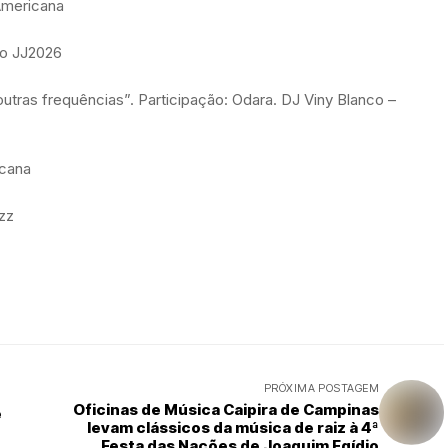
 Americana
to JJ2026
outras frequências”. Participação: Odara. DJ Viny Blanco –
icana
zz
PRÓXIMA POSTAGEM
Oficinas de Música Caipira de Campinas
e
levam clássicos da música de raiz à 4ª
Festa das Nações de Joaquim Egídio