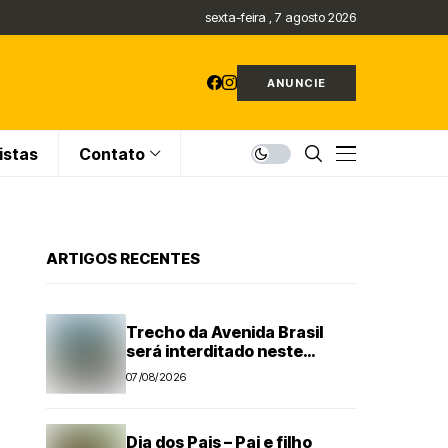
sexta-feira , 7 agosto 2026
ANUNCIE
istas
Contato
ARTIGOS RECENTES
Trecho da Avenida Brasil
será interditado neste
domingo para obra do DAE
07/08/2026
em Americana
Dia dos Pais – Pai e filho