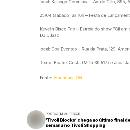
local: Kalango Cervejaria – Av. de Cillo, 895,
25/04 (sábado) às 16h – Festa de Lançamen
Kevelin Bisco Trio – Estreia do show “Gil em 
DJ DJazz
local: Opa Eventos – Rua da Prata, 129, Amer
Texto: Beatriz Costa (MTb 39.517) e Juca Ja
Fonte:
Americana ON
POSTAGEM ANTERIOR
‘Tivoli Blocks’ chega ao último final d
semana no Tivoli Shopping