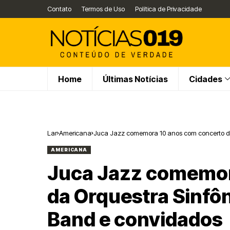
Contato
Termos de Uso
Política de Privacidade
Home
Últimas Notícias
Cidades
Lar
Americana
Juca Jazz comemora 10 anos com concerto da
AMERICANA
Juca Jazz comemor
da Orquestra Sinfô
Band e convidados