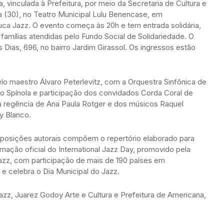
 vinculada à Prefeitura, por meio da Secretaria de Cultura e
a (30), no Teatro Municipal Lulu Benencase, em
ca Jazz. O evento começa às 20h e tem entrada solidária,
 famílias atendidas pelo Fundo Social de Solidariedade. O
Dias, 696, no bairro Jardim Girassol. Os ingressos estão
o maestro Álvaro Peterlevitz, com a Orquestra Sinfônica de
o Spínola e participação dos convidados Corda Coral de
a regência de Ana Paula Rotger e dos músicos Raquel
y Blanco.
omposições autorais compõem o repertório elaborado para
amação oficial do International Jazz Day, promovido pela
azz, com participação de mais de 190 países em
e celebra o Dia Municipal do Jazz.
azz, Juarez Godoy Arte e Cultura e Prefeitura de Americana,