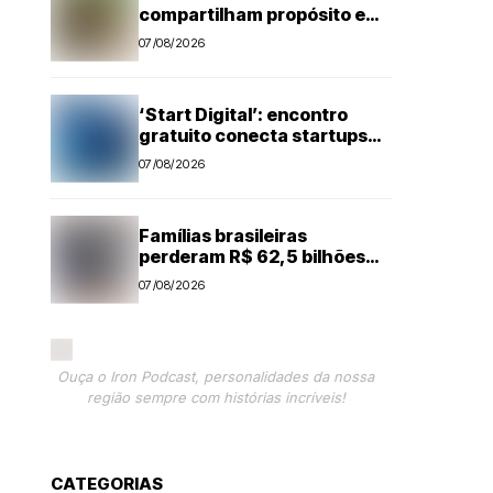
compartilham propósito e
constroem histórias na
07/08/2026
Suzano, em Limeira (SP)
‘Start Digital’: encontro
gratuito conecta startups
ao ecossistema de inovação
07/08/2026
de Piracicaba
Famílias brasileiras
perderam R$ 62,5 bilhões
para bets em 2025
07/08/2026
Ouça o Iron Podcast, personalidades da nossa
região sempre com histórias incríveis!
CATEGORIAS