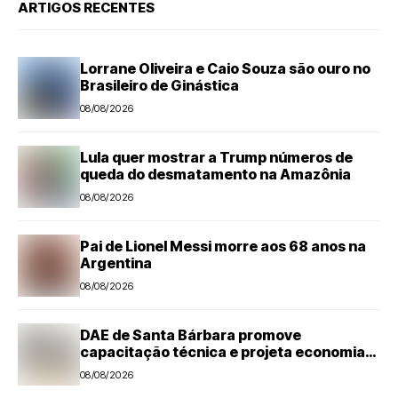
ARTIGOS RECENTES
Lorrane Oliveira e Caio Souza são ouro no
Brasileiro de Ginástica
08/08/2026
Lula quer mostrar a Trump números de
queda do desmatamento na Amazônia
08/08/2026
Pai de Lionel Messi morre aos 68 anos na
Argentina
08/08/2026
DAE de Santa Bárbara promove
capacitação técnica e projeta economia
anual de mais de R$ 300 mil com eficiência
08/08/2026
energética