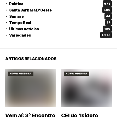
Política
673
Santa Barbara D'Oeste
589
Sumaré
44
Tempo Real
37
Últimas notícias
109
Variedades
1.275
ARTIGOS RELACIONADOS
NOVA ODESSA
NOVA ODESSA
Vem aí: 3º Encontro
CEI do ‘Isidoro