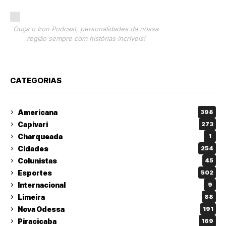
Ouça o Iron Podcast, personalidades da nossa
região sempre com histórias incríveis!
CATEGORIAS
Americana
398
Capivari
273
Charqueada
1
Cidades
254
Colunistas
45
Esportes
502
Internacional
9
Limeira
88
Nova Odessa
191
Piracicaba
169