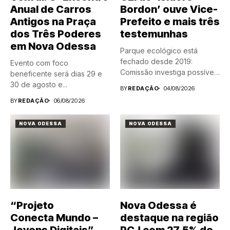
Anual de Carros
Bordon’ ouve Vice-
Antigos na Praça
Prefeito e mais três
dos Três Poderes
testemunhas
em Nova Odessa
Parque ecológico está
fechado desde 2019:
Evento com foco
Comissão investiga possíveis
beneficente será dias 29 e
irregularidades em
30 de agosto e...
BY
REDAÇÃO
04/08/2026
processo...
BY
REDAÇÃO
06/08/2026
NOVA ODESSA
NOVA ODESSA
“Projeto
Nova Odessa é
Conecta Mundo –
destaque na região