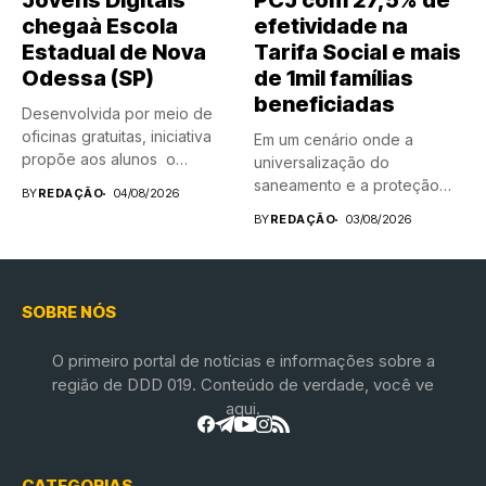
Jovens Digitais”
PCJ com 27,5% de
chegaà Escola
efetividade na
Estadual de Nova
Tarifa Social e mais
Odessa (SP)
de 1mil famílias
beneficiadas
Desenvolvida por meio de
oficinas gratuitas, iniciativa
Em um cenário onde a
propõe aos alunos o
universalização do
encontro...
saneamento e a proteção
BY
REDAÇÃO
04/08/2026
das...
BY
REDAÇÃO
03/08/2026
SOBRE NÓS
O primeiro portal de notícias e informações sobre a
região de DDD 019. Conteúdo de verdade, você ve
aqui.
CATEGORIAS