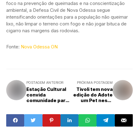
foco na prevenção de queimadas e na conscientização
ambiental, a Defesa Civil de Nova Odessa segue
intensificando orientações para a população não queimar
lixo, não limpar o terreno com fogo e não jogar bituca de
cigarro nas margens das rodovias.
Fonte:
Nova Odessa ON
POSTAGEM ANTERIOR
PRÓXIMA POSTAGEM
Estação Cultural
Tivoli tem nova
convida
edição do Adote
comunidade para
um Pet neste
Roda de Capoeira
sábado com
quatro gatinhos e
quatro cães
esperando uma
nova família