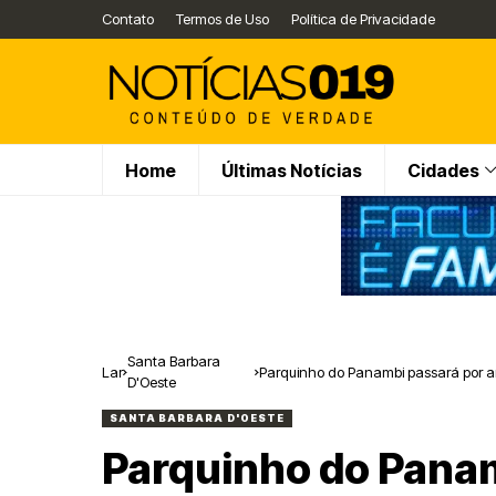
Contato
Termos de Uso
Política de Privacidade
Home
Últimas Notícias
Cidades
Santa Barbara
Lar
Parquinho do Panambi passará por am
D'Oeste
Bárbara d’Oeste
SANTA BARBARA D'OESTE
Parquinho do Panam