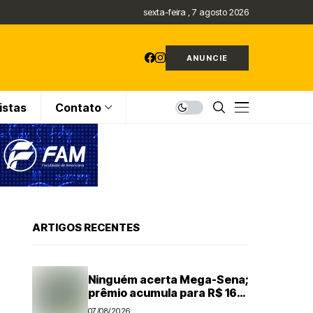
sexta-feira , 7 agosto 2026
ANUNCIE
istas
Contato
ARTIGOS RECENTES
Ninguém acerta Mega-Sena;
prêmio acumula para R$ 165
milhões
07/08/2026