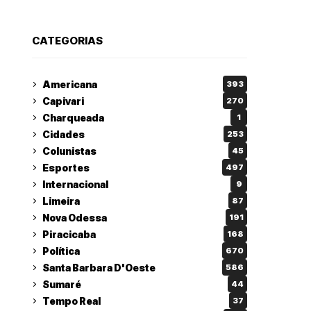
CATEGORIAS
Americana
393
Capivari
270
Charqueada
1
Cidades
253
Colunistas
45
Esportes
497
Internacional
9
Limeira
87
Nova Odessa
191
Piracicaba
168
Política
670
Santa Barbara D'Oeste
586
Sumaré
44
Tempo Real
37