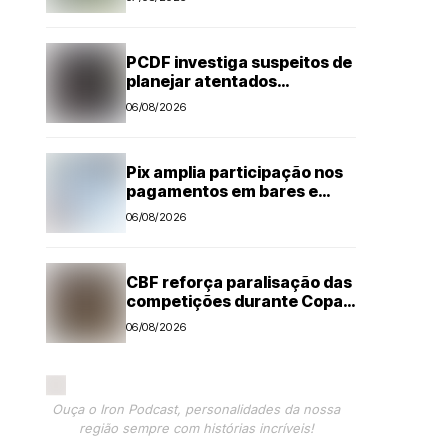
PCDF investiga suspeitos de
planejar atentados
no período eleitoral
06/08/2026
Pix amplia participação nos
pagamentos em bares e
restaurantes
06/08/2026
CBF reforça paralisação das
competições durante Copa
Feminina em 2027
06/08/2026
Ouça o Iron Podcast, personalidades da nossa
região sempre com histórias incríveis!