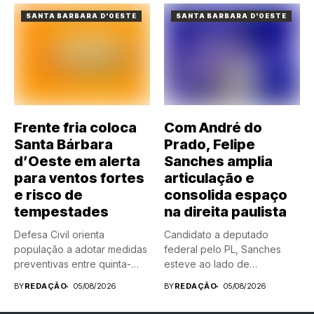
SANTA BARBARA D'OESTE
SANTA BARBARA D'OESTE
Frente fria coloca
Com André do
Santa Bárbara
Prado, Felipe
d’Oeste em alerta
Sanches amplia
para ventos fortes
articulação e
e risco de
consolida espaço
tempestades
na direita paulista
Defesa Civil orienta
Candidato a deputado
população a adotar medidas
federal pelo PL, Sanches
preventivas entre quinta-
esteve ao lado de
feira (6) e...
prefeitos,...
BY
REDAÇÃO
05/08/2026
BY
REDAÇÃO
05/08/2026