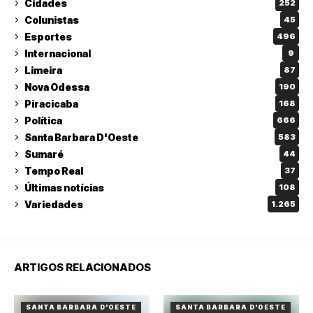
Cidades
252
Colunistas
45
Esportes
496
Internacional
9
Limeira
87
Nova Odessa
190
Piracicaba
168
Política
666
Santa Barbara D'Oeste
583
Sumaré
44
Tempo Real
37
Últimas notícias
108
Variedades
1.265
ARTIGOS RELACIONADOS
SANTA BARBARA D'OESTE
SANTA BARBARA D'OESTE