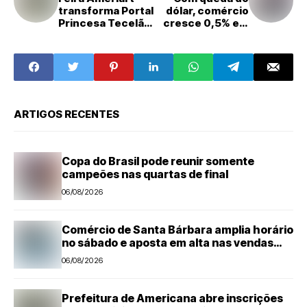
transforma Portal
dólar, comércio
Princesa Tecelã
cresce 0,5% em
em vitrine da
março e amplia
economia criativa
recorde
neste domingo
em Americana
ARTIGOS RECENTES
Copa do Brasil pode reunir somente
campeões nas quartas de final
06/08/2026
Comércio de Santa Bárbara amplia horário
no sábado e aposta em alta nas vendas
para o Dia dos Pais
06/08/2026
Prefeitura de Americana abre inscrições