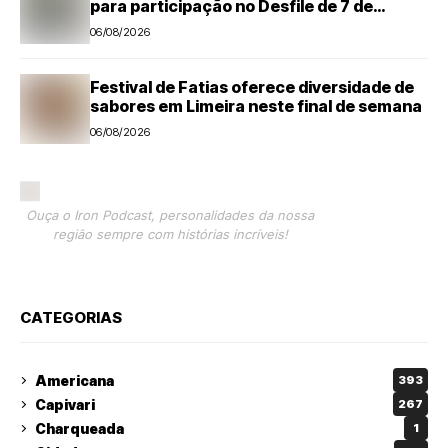
para participação no Desfile de 7 de
Setembro
06/08/2026
Festival de Fatias oferece diversidade de
sabores em Limeira neste final de semana
06/08/2026
Ouça o Iron Podcast, personalidades da nossa
região sempre com histórias incríveis!
CATEGORIAS
Americana
393
Capivari
267
Charqueada
1