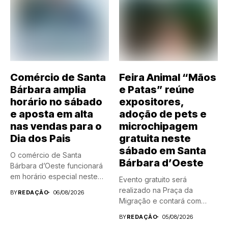
Comércio de Santa
Feira Animal “Mãos
Bárbara amplia
e Patas” reúne
horário no sábado
expositores,
e aposta em alta
adoção de pets e
nas vendas para o
microchipagem
Dia dos Pais
gratuita neste
sábado em Santa
O comércio de Santa
Bárbara d’Oeste
Bárbara d’Oeste funcionará
em horário especial neste
Evento gratuito será
sábado...
realizado na Praça da
BY
REDAÇÃO
06/08/2026
Migração e contará com
atrações...
BY
REDAÇÃO
05/08/2026