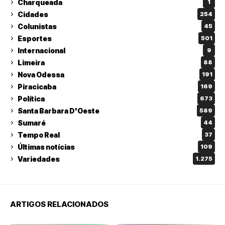
Charqueada
1
Cidades
254
Colunistas
45
Esportes
501
Internacional
9
Limeira
88
Nova Odessa
191
Piracicaba
169
Política
673
Santa Barbara D'Oeste
589
Sumaré
44
Tempo Real
37
Últimas notícias
109
Variedades
1.275
ARTIGOS RELACIONADOS