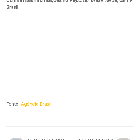
Confira mais informações no
Repórter Brasil Tarde
, da TV
Brasil
Fonte:
Agência Brasil
POSTAGEM ANTERIOR
PRÓXIMA POSTAGEM