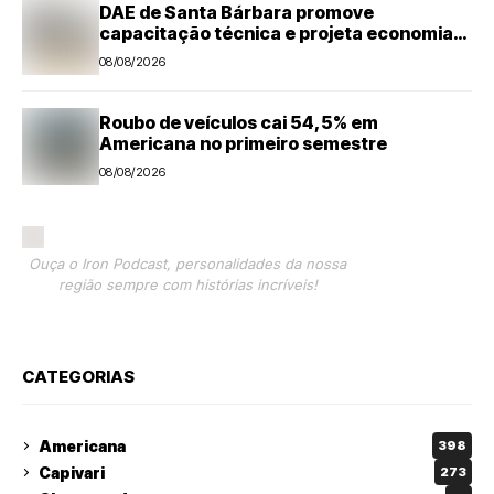
DAE de Santa Bárbara promove
capacitação técnica e projeta economia
anual de mais de R$ 300 mil com eficiência
08/08/2026
energética
Roubo de veículos cai 54,5% em
Americana no primeiro semestre
08/08/2026
Ouça o Iron Podcast, personalidades da nossa
região sempre com histórias incríveis!
CATEGORIAS
Americana
398
Capivari
273