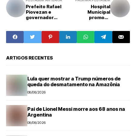
Prefeito Rafael
Hospital
Piovezan e
Municipal
governador
promove
Tarcísio de
capacitação para
Freitas
médicos da rede
inauguram o
de urgência e
Cidade Saúde
emergência
nesta quarta-
feira (24)
ARTIGOS RECENTES
Lula quer mostrar a Trump números de
queda do desmatamento na Amazônia
08/08/2026
Pai de Lionel Messi morre aos 68 anos na
Argentina
08/08/2026