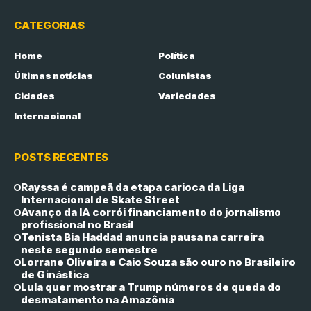
CATEGORIAS
Home
Política
Últimas notícias
Colunistas
Cidades
Variedades
Internacional
POSTS RECENTES
Rayssa é campeã da etapa carioca da Liga
Internacional de Skate Street
Avanço da IA corrói financiamento do jornalismo
profissional no Brasil
Tenista Bia Haddad anuncia pausa na carreira
neste segundo semestre
Lorrane Oliveira e Caio Souza são ouro no Brasileiro
de Ginástica
Lula quer mostrar a Trump números de queda do
desmatamento na Amazônia