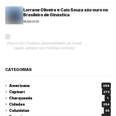
Lorrane Oliveira e Caio Souza são ouro no
Brasileiro de Ginástica
08/08/2026
Ouça o Iron Podcast, personalidades da nossa
região sempre com histórias incríveis!
CATEGORIAS
Americana
398
Capivari
273
Charqueada
1
Cidades
254
Colunistas
45