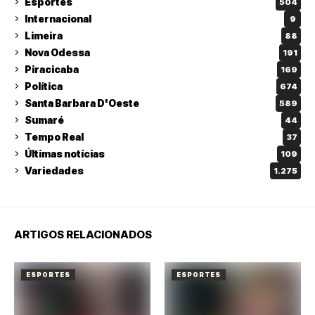
Esportes
504
Internacional
9
Limeira
88
Nova Odessa
191
Piracicaba
169
Política
674
Santa Barbara D'Oeste
589
Sumaré
44
Tempo Real
37
Últimas notícias
109
Variedades
1.275
ARTIGOS RELACIONADOS
ESPORTES
ESPORTES