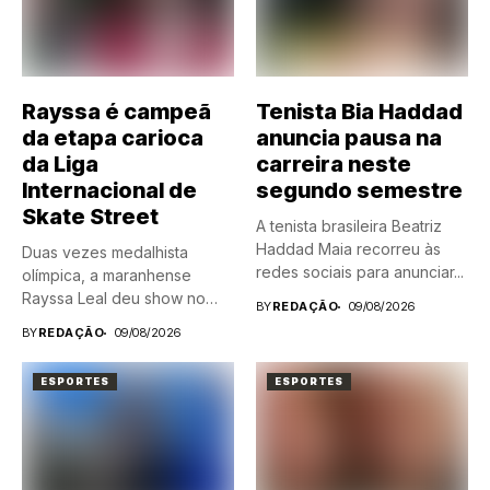
Rayssa é campeã
Tenista Bia Haddad
da etapa carioca
anuncia pausa na
da Liga
carreira neste
Internacional de
segundo semestre
Skate Street
A tenista brasileira Beatriz
Haddad Maia recorreu às
Duas vezes medalhista
redes sociais para anunciar...
olímpica, a maranhense
Rayssa Leal deu show no
BY
REDAÇÃO
09/08/2026
lotado...
BY
REDAÇÃO
09/08/2026
ESPORTES
ESPORTES