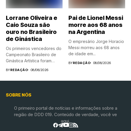
Lorrane Oliveira e
Pai de Lionel Messi
Caio Souza são
morre aos 68 anos
ouro no Brasileiro
na Argentina
de Ginástica
O empresário Jorge Horacio
Messi morreu aos 68 anos
Os primeiros vencedores do
de idade em...
Campeonato Brasileiro de
Ginástica Artística foram
BY
REDAÇÃO
08/08/2026
conhecidos neste...
BY
REDAÇÃO
08/08/2026
SOBRE NÓS
O primeiro portal de notícias e informações sobre a
região de DDD 019. Conteúdo de verdade, você ve
aqui.