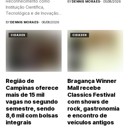
Reconhecimento como
BY
DENNIS MORAES
05/08/2026
Instituição Científica,
Tecnológica e de Inovação
(ICT) abre novas
BY
DENNIS MORAES
06/08/2026
oportunidades...
CIDADES
CIDADES
Região de
Bragança Winner
Campinas oferece
Mall recebe
mais de 15 mil
Classics Festival
vagas no segundo
com shows de
semestre, sendo
rock, gastronomia
8,6 mil com bolsas
e encontro de
integrais
veículos antigos