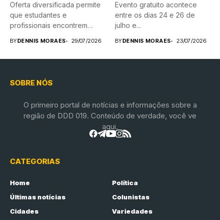
Oferta diversificada permite
Evento gratuito acontece
que estudantes e
entre os dias 24 e 26 de
profissionais encontrem
julho e...
novas possibilidades de
BY
DENNIS MORAES
29/07/2026
BY
DENNIS MORAES
23/07/2026
aprendizado...
SOBRE NÓS
O primeiro portal de notícias e informações sobre a
região de DDD 019. Conteúdo de verdade, você ve
aqui.
CATEGORIAS
Home
Política
Últimas notícias
Colunistas
Cidades
Variedades