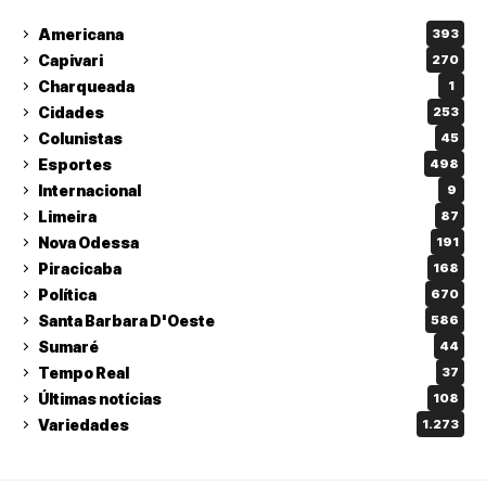
Americana
393
Capivari
270
Charqueada
1
Cidades
253
Colunistas
45
Esportes
498
Internacional
9
Limeira
87
Nova Odessa
191
Piracicaba
168
Política
670
Santa Barbara D'Oeste
586
Sumaré
44
Tempo Real
37
Últimas notícias
108
Variedades
1.273