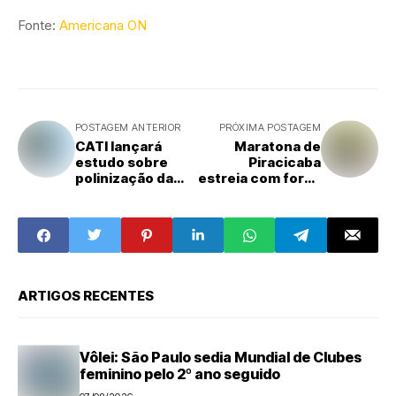
Fonte:
Americana ON
POSTAGEM ANTERIOR
PRÓXIMA POSTAGEM
CATI lançará
Maratona de
estudo sobre
Piracicaba
polinização da
estreia com força
araucária no 24º
nacional, atrai
Festival do Pinhão
atletas de 18
estados e projeta
impacto de R$ 1
milhão na
economia
ARTIGOS RECENTES
Vôlei: São Paulo sedia Mundial de Clubes
feminino pelo 2º ano seguido