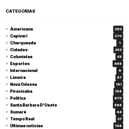
CATEGORIAS
Americana
393
Capivari
270
Charqueada
1
Cidades
253
Colunistas
45
Esportes
498
Internacional
9
Limeira
87
Nova Odessa
191
Piracicaba
168
Política
670
Santa Barbara D'Oeste
586
Sumaré
44
Tempo Real
37
Últimas notícias
108