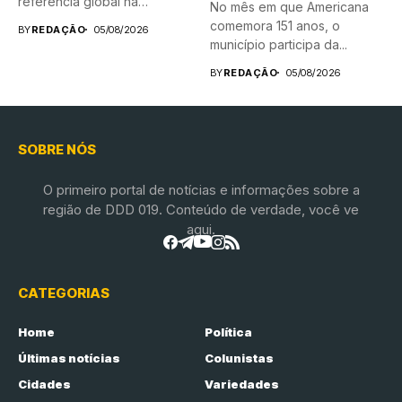
referência global na
No mês em que Americana
fabricação...
comemora 151 anos, o
BY
REDAÇÃO
05/08/2026
município participa da...
BY
REDAÇÃO
05/08/2026
SOBRE NÓS
O primeiro portal de notícias e informações sobre a
região de DDD 019. Conteúdo de verdade, você ve
aqui.
CATEGORIAS
Home
Política
Últimas notícias
Colunistas
Cidades
Variedades