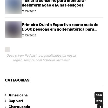
TSE cria conselho para monitorar
desinformação e IA nas eleições
07/08/2026
Primeira Quinta Esportiva reúne mais de
1.500 pessoas em noite histórica para
Capivari
07/08/2026
Ouça o Iron Podcast, personalidades da nossa
região sempre com histórias incríveis!
CATEGORIAS
Americana
396
Capivari
273
Charqueada
1