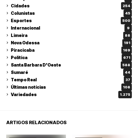
Cidades
254
Colunistas
45
Esportes
500
Internacional
9
Limeira
88
Nova Odessa
191
Piracicaba
169
Política
671
Santa Barbara D'Oeste
588
Sumaré
44
Tempo Real
37
Últimas notícias
108
Variedades
1.275
ARTIGOS RELACIONADOS