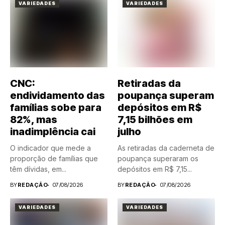
VARIEDADES
VARIEDADES
CNC:
Retiradas da
endividamento das
poupança superam
famílias sobe para
depósitos em R$
82%, mas
7,15 bilhões em
inadimplência cai
julho
O indicador que mede a
As retiradas da caderneta de
proporção de famílias que
poupança superaram os
têm dívidas, em...
depósitos em R$ 7,15...
BY
REDAÇÃO
07/08/2026
BY
REDAÇÃO
07/08/2026
VARIEDADES
VARIEDADES