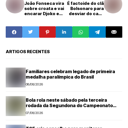
João Fonseca vira
É factoide do clã
sobre croata e vai
Bolsonaro para
encarar Djoko em
desviar do caso
Roland Garros
Master, diz
Alckmin
ARTIGOS RECENTES
Familiares celebram legado de primeira
medalha paralímpica do Brasil
08/08/2026
Bola rola neste sábado pela terceira
rodada da Segundona do Campeonato
Amador de Futebol
07/08/2026