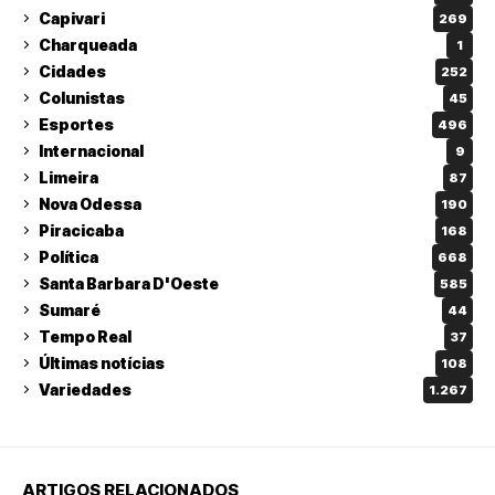
Capivari
269
Charqueada
1
Cidades
252
Colunistas
45
Esportes
496
Internacional
9
Limeira
87
Nova Odessa
190
Piracicaba
168
Política
668
Santa Barbara D'Oeste
585
Sumaré
44
Tempo Real
37
Últimas notícias
108
Variedades
1.267
ARTIGOS RELACIONADOS