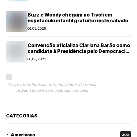
Buzz e Woody chegam ao Tivoli em
espetáculo infantil gratuito neste sábado
06/08/2026
Convenção oficializa Clariana Barão como
candidata à Presidência pelo Democracia
Cristã
06/08/2026
Ouça o Iron Podcast, personalidades da nossa
região sempre com histórias incríveis!
CATEGORIAS
Americana
393