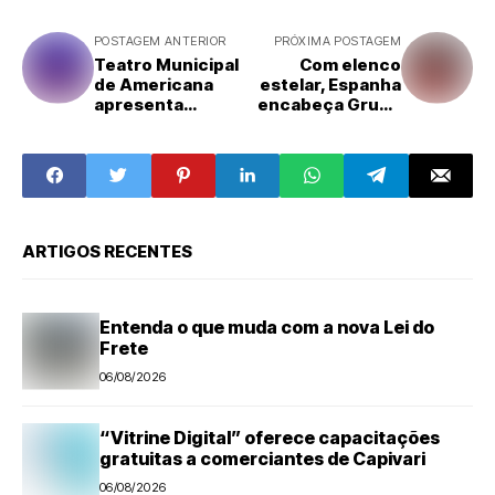
POSTAGEM ANTERIOR
PRÓXIMA POSTAGEM
Teatro Municipal
Com elenco
de Americana
estelar, Espanha
apresenta
encabeça Grupo
espetáculo
H da Copa do
infantil "Os Três
Mundo
Porquinhos"
nesta terça-feira
ARTIGOS RECENTES
Entenda o que muda com a nova Lei do
Frete
06/08/2026
“Vitrine Digital” oferece capacitações
gratuitas a comerciantes de Capivari
06/08/2026