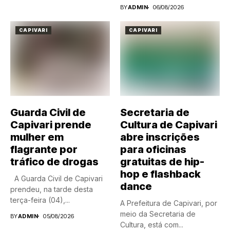
BY
ADMIN
06/08/2026
CAPIVARI
CAPIVARI
Guarda Civil de
Secretaria de
Capivari prende
Cultura de Capivari
mulher em
abre inscrições
flagrante por
para oficinas
tráfico de drogas
gratuitas de hip-
hop e flashback
A Guarda Civil de Capivari
dance
prendeu, na tarde desta
terça-feira (04),...
A Prefeitura de Capivari, por
meio da Secretaria de
BY
ADMIN
05/08/2026
Cultura, está com...